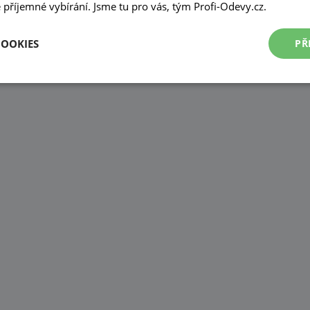
příjemné vybírání. Jsme tu pro vás, tým Profi-Odevy.cz.
COOKIES
PŘ