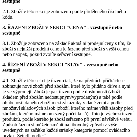
2.1. Zboží v této sekci je zobrazeno podle přiděleného číselného
kódu.
3. ŘAZENÍ ZBOŽÍ V SEKCI "CENA" - vzestupně nebo
sestupně
3.1. Zboží je zobrazeno na základě aktuální prodejní ceny s tím, že
zboží s nejnižší prodejní cenou je řazeno před zboží s vyšší cenou
nebo naopak, pokud zvolíte seřazení sestupně.
4. ŘÍZENÍ ZBOŽÍ V SEKCI "STAV" - vzestupně nebo
sestupně
4.1. Zboží v této sekci je řazeno tak, že na předních příčkách se
zobrazuje nové zboží před zbožím, které bylo přidáno dříve a nyní
je ve výprodeji. Zboží je pak řazeno podle dostupnosti (zboží
skladem před zbožím nedostupným/vyprodaným) a také podle
oblíbenosti daného zboží mezi zákazníky v dané zemi a podle
množství skladových zásob (zboží, kterého máme větší zásoby před
zbožím, kterého máme omezený počet kusů). Toto je výchozí řazení
produktů, podle kterého je zboží seřazeno při první návštěvě webu.
Způsob řazení si můžete změnit na libovolný způsob z výše
uvedených na začátku každé stránky kategorie pomocí ovládacího
prvku „Seřadit podle:“.
5. DALŠÍ TŘÍDĚNÍ