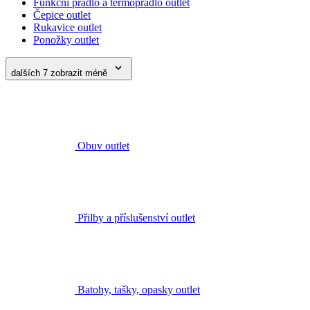
Funkční prádlo a termoprádlo outlet
Čepice outlet
Rukavice outlet
Ponožky outlet
dalších 7
zobrazit méně
Obuv outlet
Přilby a příslušenství outlet
Batohy, tašky, opasky outlet