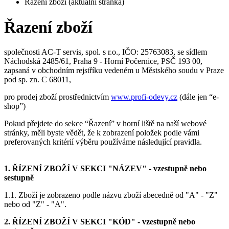
Řazení zboží
společnosti AC-T servis, spol. s r.o., IČO: 25763083, se sídlem
Náchodská 2485/61, Praha 9 - Horní Počernice, PSČ 193 00,
zapsaná v obchodním rejstříku vedeném u Městského soudu v Praze
pod sp. zn. C 68011,
pro prodej zboží prostřednictvím
www.profi-odevy.cz
(dále jen “e-
shop”)
Pokud přejdete do sekce “Řazení” v horní liště na naší webové
stránky, měli byste vědět, že k zobrazení položek podle vámi
preferovaných kritérií výběru používáme následující pravidla.
1. ŘÍZENÍ ZBOŽÍ V SEKCI "NÁZEV" - vzestupně nebo
sestupně
1.1. Zboží je zobrazeno podle názvu zboží abecedně od "A" - "Z"
nebo od "Z" - "A".
2. ŘÍZENÍ ZBOŽÍ V SEKCI "KÓD" - vzestupně nebo
sestupně