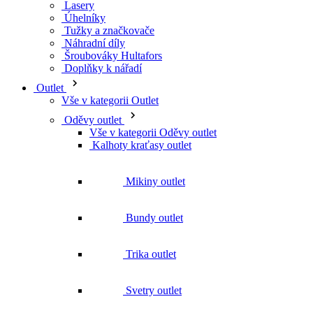
Lasery
Úhelníky
Tužky a značkovače
Náhradní díly
Šroubováky Hultafors
Doplňky k nářadí
Outlet
Vše v kategorii Outlet
Oděvy outlet
Vše v kategorii Oděvy outlet
Kalhoty kraťasy outlet
Mikiny outlet
Bundy outlet
Trika outlet
Svetry outlet
Vesty outlet