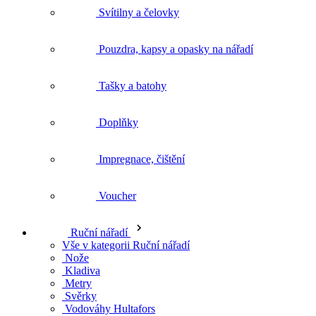
Svítilny a čelovky
Pouzdra, kapsy a opasky na nářadí
Tašky a batohy
Doplňky
Impregnace, čištění
Voucher
Ruční nářadí
Vše v kategorii Ruční nářadí
Nože
Kladiva
Metry
Svěrky
Vodováhy Hultafors