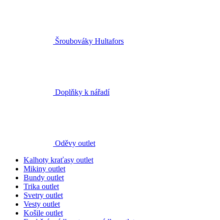
Šroubováky Hultafors
Doplňky k nářadí
Oděvy outlet
Kalhoty kraťasy outlet
Mikiny outlet
Bundy outlet
Trika outlet
Svetry outlet
Vesty outlet
Košile outlet