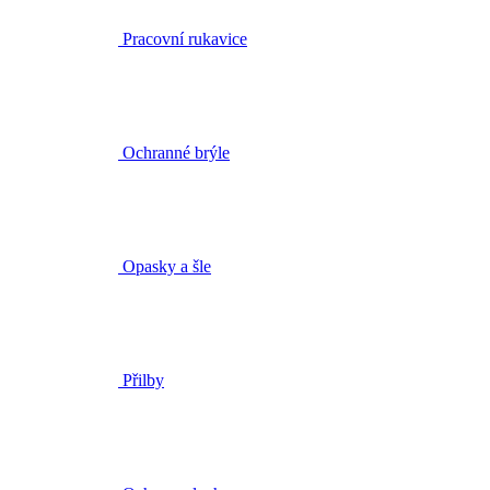
Pracovní rukavice
Ochranné brýle
Opasky a šle
Přilby