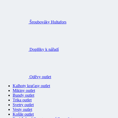
Šroubováky Hultafors
Doplňky k nářadí
Oděvy outlet
Kalhoty kraťasy outlet
Mikiny outlet
Bundy outlet
Trika outlet
Svetry outlet
Vesty outlet
Košile outlet