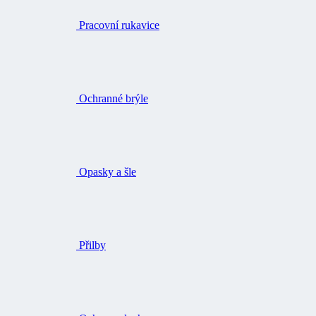
Pracovní rukavice
Ochranné brýle
Opasky a šle
Přilby