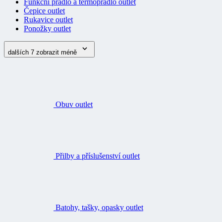
Funkční prádlo a termoprádlo outlet
Čepice outlet
Rukavice outlet
Ponožky outlet
dalších 7
zobrazit méně
Obuv outlet
Přilby a příslušenství outlet
Batohy, tašky, opasky outlet