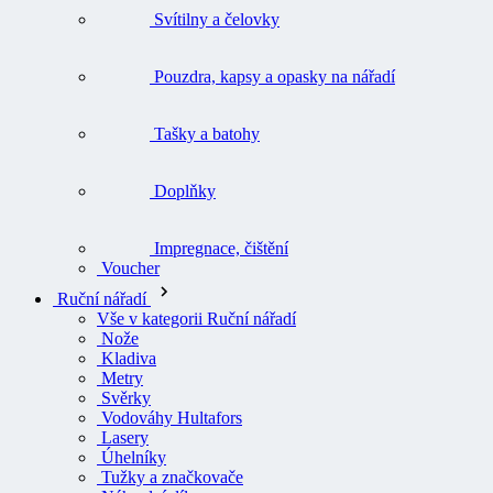
Svítilny a čelovky
Pouzdra, kapsy a opasky na nářadí
Tašky a batohy
Doplňky
Impregnace, čištění
Voucher
Ruční nářadí
Vše v kategorii Ruční nářadí
Nože
Kladiva
Metry
Svěrky
Vodováhy Hultafors
Lasery
Úhelníky
Tužky a značkovače