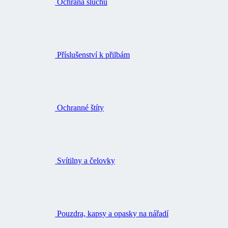
Ochrana sluchu
Příslušenství k přilbám
Ochranné štíty
Svítilny a čelovky
Pouzdra, kapsy a opasky na nářadí