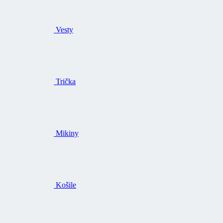
Vesty
Trička
Mikiny
Košile