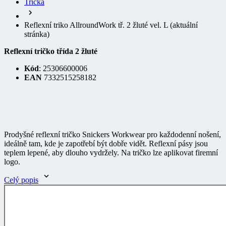
Reflexní triko AllroundWork tř. 2 žluté vel. L
(aktuální
stránka)
Reflexní tričko třída 2 žluté
Kód
: 25306600006
EAN
7332515258182
Prodyšné reflexní tričko Snickers Workwear pro každodenní nošení,
ideálně tam, kde je zapotřebí být dobře vidět. Reflexní pásy jsou
teplem lepené, aby dlouho vydržely. Na tričko lze aplikovat firemní
logo.
Celý popis