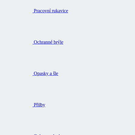
Pracovní rukavice
Ochranné brýle
Opasky a šle
Přilby