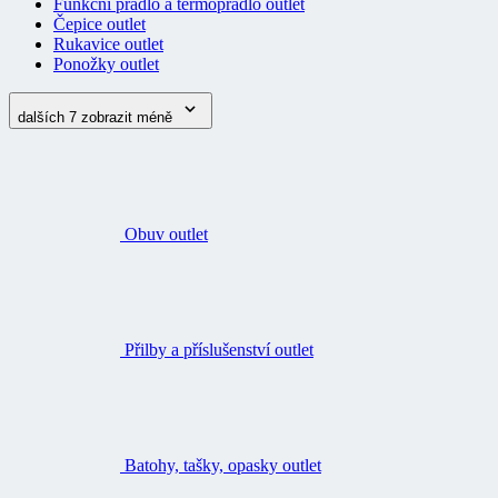
Funkční prádlo a termoprádlo outlet
Čepice outlet
Rukavice outlet
Ponožky outlet
dalších 7
zobrazit méně
Obuv outlet
Přilby a příslušenství outlet
Batohy, tašky, opasky outlet