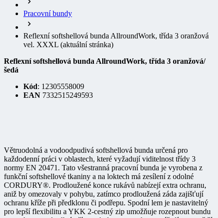
Pracovní bundy
Reflexní softshellová bunda AllroundWork, třída 3 oranžová
vel. XXXL
(aktuální stránka)
Reflexní softshellová bunda AllroundWork, třída 3 oranžová/
šedá
Kód
: 12305558009
EAN
7332515249593
Větruodolná a vodoodpudivá softshellová bunda určená pro
každodenní práci v oblastech, které vyžadují viditelnost třídy 3
normy EN 20471. Tato všestranná pracovní bunda je vyrobena z
funkční softshellové tkaniny a na loktech má zesílení z odolné
CORDURY®. Prodloužené konce rukávů nabízejí extra ochranu,
aniž by omezovaly v pohybu, zatímco prodloužená záda zajišťují
ochranu kříže při předklonu či podřepu. Spodní lem je nastavitelný
pro lepší flexibilitu a YKK 2-cestný zip umožňuje rozepnout bundu
zespodu pro pohodlný přístup do kapes opasku na nářadí a pro větší
rozsah pohybu v případě potřeby. Bunda disponuje dostatkem místa