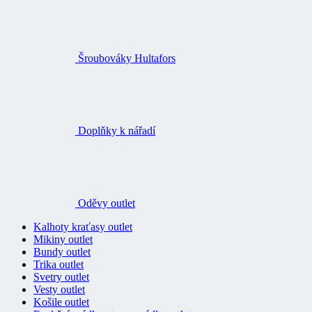
Šroubováky Hultafors
Doplňky k nářadí
Oděvy outlet
Kalhoty kraťasy outlet
Mikiny outlet
Bundy outlet
Trika outlet
Svetry outlet
Vesty outlet
Košile outlet