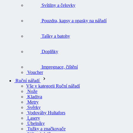
Svítilny a čelovky
Pouzdra, kapsy a opasky na nářadí
Tašky a batohy
Doplňky
Impregnace, čištění
Voucher
Ruční nářadí
Vše v kategorii Ruční nářadí
Nože
Kladiva
Metry
Svěrky
Vodováhy Hultafors
Lasery
Úhelníky
Tužky a značkovače