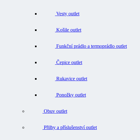
Vesty outlet
Košile outlet
Funkční prádlo a termoprádlo outlet
Čepice outlet
Rukavice outlet
Ponožky outlet
Obuv outlet
Přilby a příslušenství outlet
Batohy, tašky, opasky outlet