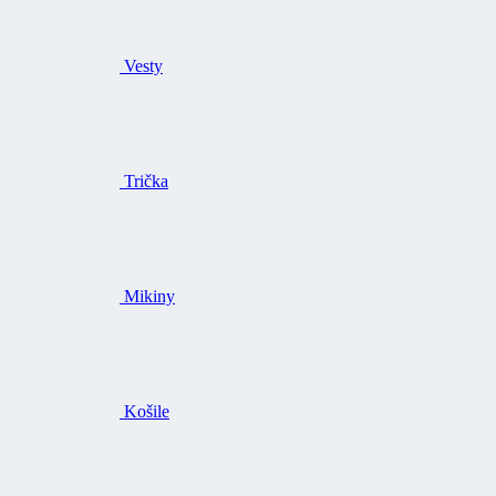
Vesty
Trička
Mikiny
Košile