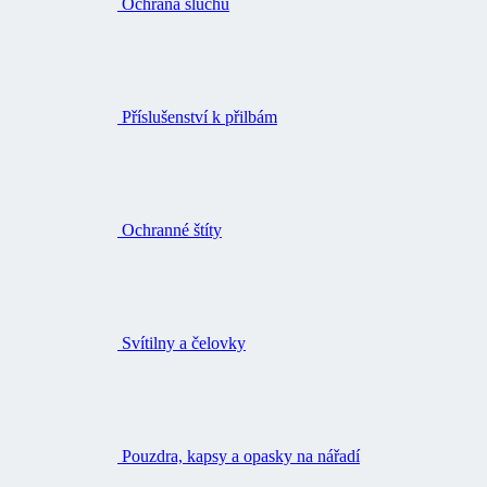
Ochrana sluchu
Příslušenství k přilbám
Ochranné štíty
Svítilny a čelovky
Pouzdra, kapsy a opasky na nářadí