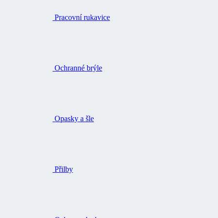
Pracovní rukavice
Ochranné brýle
Opasky a šle
Přilby