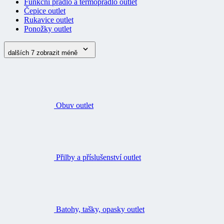
Funkční prádlo a termoprádlo outlet
Čepice outlet
Rukavice outlet
Ponožky outlet
dalších 7
zobrazit méně
Obuv outlet
Přilby a příslušenství outlet
Batohy, tašky, opasky outlet