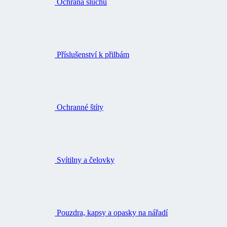
Ochrana sluchu
Příslušenství k přilbám
Ochranné štíty
Svítilny a čelovky
Pouzdra, kapsy a opasky na nářadí