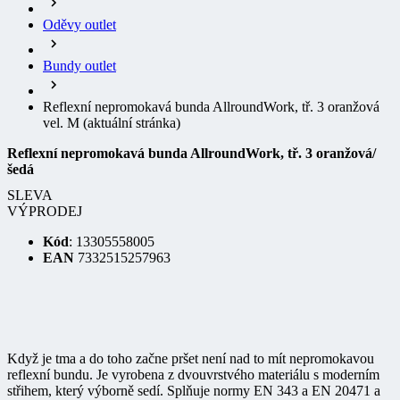
Oděvy outlet
Bundy outlet
Reflexní nepromokavá bunda AllroundWork, tř. 3 oranžová
vel. M
(aktuální stránka)
Reflexní nepromokavá bunda AllroundWork, tř. 3 oranžová/
šedá
SLEVA
VÝPRODEJ
Kód
: 13305558005
EAN
7332515257963
Když je tma a do toho začne pršet není nad to mít nepromokavou
reflexní bundu. Je vyrobena z dvouvrstvého materiálu s moderním
střihem, který výborně sedí. Splňuje normy EN 343 a EN 20471 a
díky velkým plochám ji lze opatřit firemním logem.