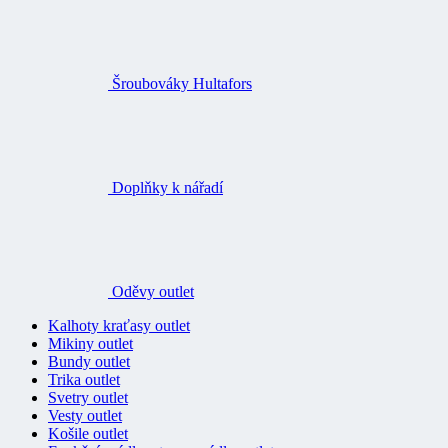
Šroubováky Hultafors
Doplňky k nářadí
Oděvy outlet
Kalhoty kraťasy outlet
Mikiny outlet
Bundy outlet
Trika outlet
Svetry outlet
Vesty outlet
Košile outlet