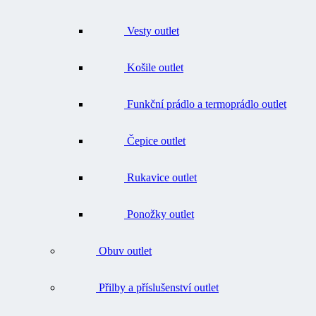
Vesty outlet
Košile outlet
Funkční prádlo a termoprádlo outlet
Čepice outlet
Rukavice outlet
Ponožky outlet
Obuv outlet
Přilby a příslušenství outlet
Batohy, tašky, opasky outlet