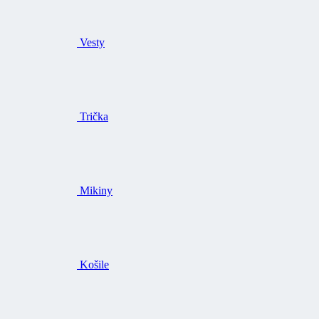
Vesty
Trička
Mikiny
Košile