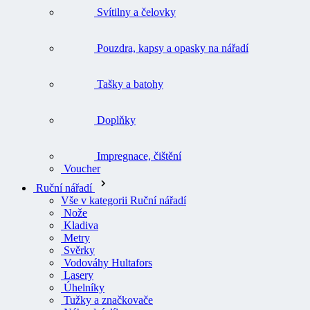
Svítilny a čelovky
Pouzdra, kapsy a opasky na nářadí
Tašky a batohy
Doplňky
Impregnace, čištění
Voucher
Ruční nářadí
Vše v kategorii Ruční nářadí
Nože
Kladiva
Metry
Svěrky
Vodováhy Hultafors
Lasery
Úhelníky
Tužky a značkovače