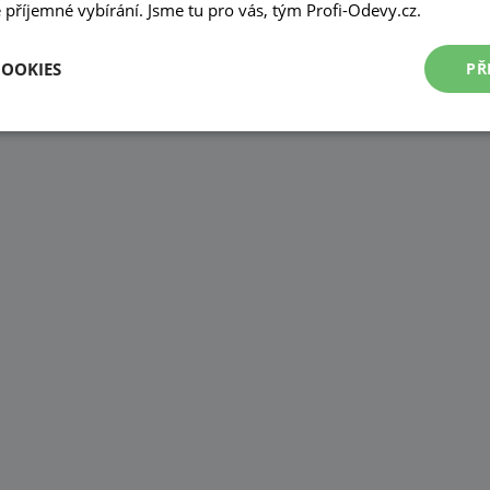
příjemné vybírání. Jsme tu pro vás, tým Profi-Odevy.cz.
COOKIES
PŘ