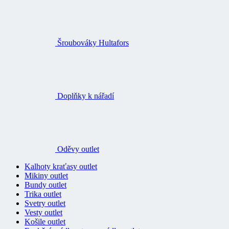
Šroubováky Hultafors
Doplňky k nářadí
Oděvy outlet
Kalhoty kraťasy outlet
Mikiny outlet
Bundy outlet
Trika outlet
Svetry outlet
Vesty outlet
Košile outlet