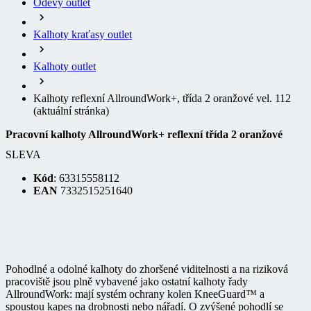
Kalhoty kraťasy outlet
Kalhoty outlet
Kalhoty reflexní AllroundWork+, třída 2 oranžové vel. 112
(aktuální stránka)
Pracovní kalhoty AllroundWork+ reflexní třída 2 oranžové
SLEVA
Kód
: 63315558112
EAN
7332515251640
Pohodlné a odolné kalhoty do zhoršené viditelnosti a na riziková
pracoviště jsou plně vybavené jako ostatní kalhoty řady
AllroundWork: mají systém ochrany kolen KneeGuard™ a
spoustou kapes na drobnosti nebo nářadí. O zvýšené pohodlí se
stará vsazený klín z elastické látky a systém odvětrávání v kolenních