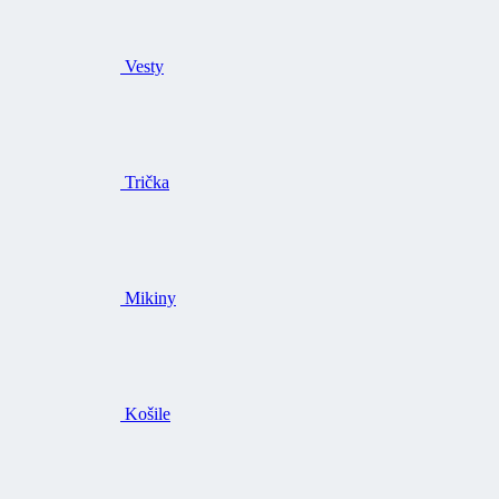
Vesty
Trička
Mikiny
Košile