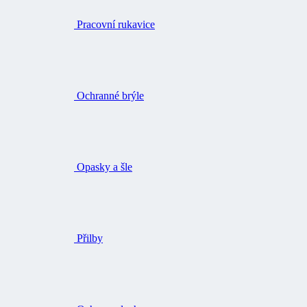
Pracovní rukavice
Ochranné brýle
Opasky a šle
Přilby