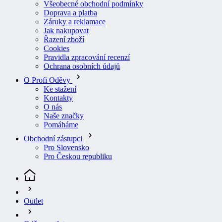
Doprava a platba
Záruky a reklamace
Jak nakupovat
Řazení zboží
Cookies
Pravidla zpracování recenzí
Ochrana osobních údajů
O Profi Oděvy
Ke stažení
Kontakty
O nás
Naše značky
Pomáháme
Obchodní zástupci
Pro Slovensko
Pro Českou republiku
Outlet
Oděvy outlet