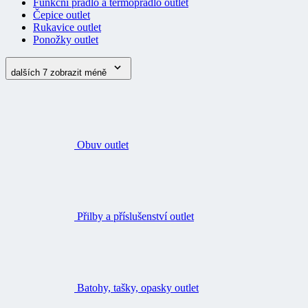
Funkční prádlo a termoprádlo outlet
Čepice outlet
Rukavice outlet
Ponožky outlet
dalších 7
zobrazit méně
Obuv outlet
Přilby a příslušenství outlet
Batohy, tašky, opasky outlet