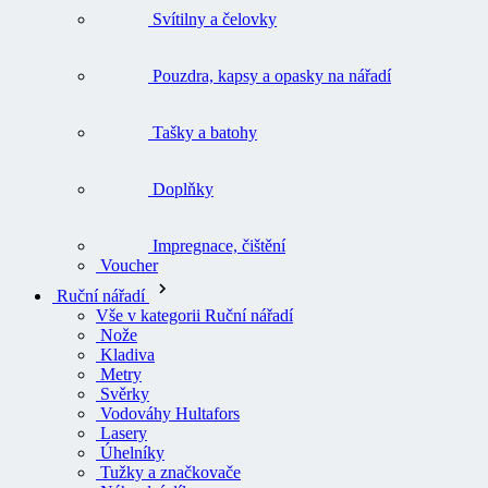
Svítilny a čelovky
Pouzdra, kapsy a opasky na nářadí
Tašky a batohy
Doplňky
Impregnace, čištění
Voucher
Ruční nářadí
Vše v kategorii Ruční nářadí
Nože
Kladiva
Metry
Svěrky
Vodováhy Hultafors
Lasery
Úhelníky
Tužky a značkovače