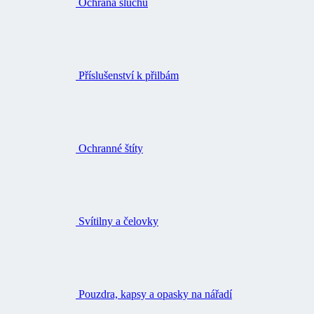
Ochrana sluchu
Příslušenství k přilbám
Ochranné štíty
Svítilny a čelovky
Pouzdra, kapsy a opasky na nářadí