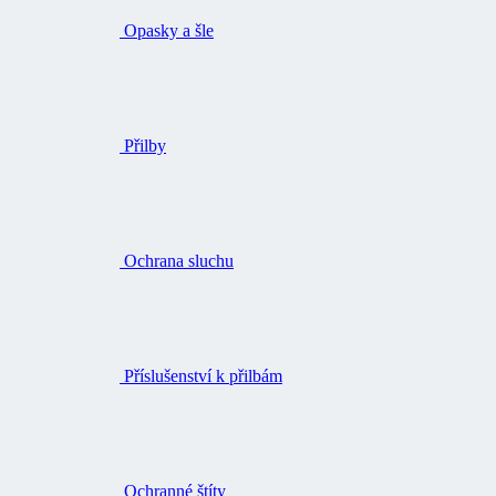
Přilby
Ochrana sluchu
Příslušenství k přilbám
Ochranné štíty