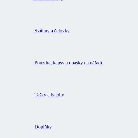
Svítilny a čelovky
Pouzdra, kapsy a opasky na nářadí
Tašky a batohy
Doplňky
Impregnace, čištění