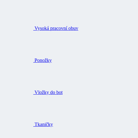
Vysoká pracovní obuv
Ponožky
Vložky do bot
Tkaničky
Čištění a impregnace