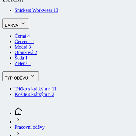
BARVA
Černá
4
Červená
1
Modrá
3
Oranžová
2
Šedá
1
Zelená
1
TYP ODĚVU
Tričko s krátkým r.
11
Košile s krátkým r.
2
Pracovní oděvy
Funkční trička a košile
(aktuální stránka)