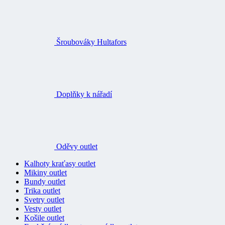
Šroubováky Hultafors
Doplňky k nářadí
Oděvy outlet
Kalhoty kraťasy outlet
Mikiny outlet
Bundy outlet
Trika outlet
Svetry outlet
Vesty outlet
Košile outlet