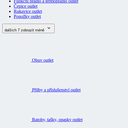
Funkční prádlo a termoprádlo outlet
Čepice outlet
Rukavice outlet
Ponožky outlet
dalších 7
zobrazit méně
Obuv outlet
Přilby a příslušenství outlet
Batohy, tašky, opasky outlet