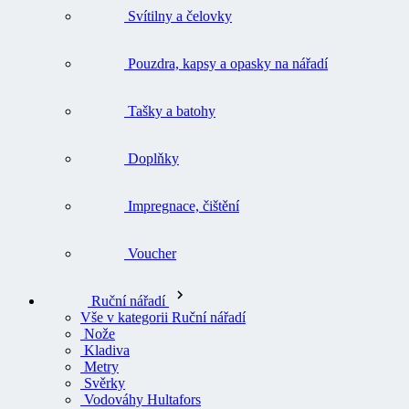
Svítilny a čelovky
Pouzdra, kapsy a opasky na nářadí
Tašky a batohy
Doplňky
Impregnace, čištění
Voucher
Ruční nářadí
Vše v kategorii Ruční nářadí
Nože
Kladiva
Metry
Svěrky
Vodováhy Hultafors