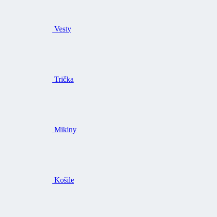
Vesty
Trička
Mikiny
Košile