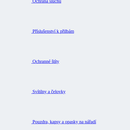
Ochrana sluchu
Příslušenství k přilbám
Ochranné štíty
Svítilny a čelovky
Pouzdra, kapsy a opasky na nářadí