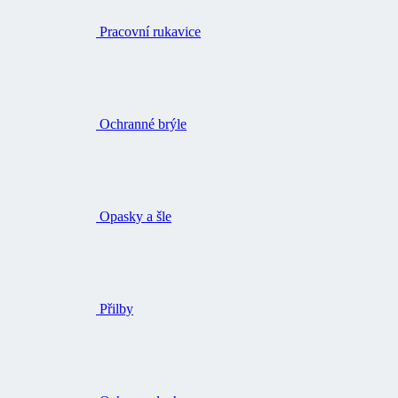
Pracovní rukavice
Ochranné brýle
Opasky a šle
Přilby