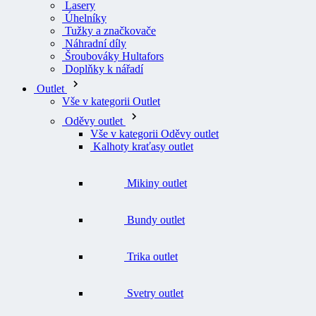
Lasery
Úhelníky
Tužky a značkovače
Náhradní díly
Šroubováky Hultafors
Doplňky k nářadí
Outlet
Vše v kategorii Outlet
Oděvy outlet
Vše v kategorii Oděvy outlet
Kalhoty kraťasy outlet
Mikiny outlet
Bundy outlet
Trika outlet
Svetry outlet
Vesty outlet