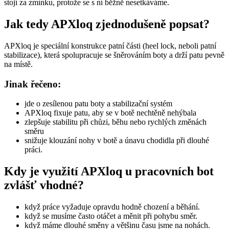
Jak tedy APXloq zjednodušeně popsat?
APXloq je speciální konstrukce patní části (heel lock, neboli patní
stabilizace), která spolupracuje se šněrováním boty a drží patu pevně
na místě.
Jinak řečeno:
jde o zesílenou patu boty a stabilizační systém
APXloq fixuje patu, aby se v botě nechtěně nehýbala
zlepšuje stabilitu při chůzi, běhu nebo rychlých změnách
směru
snižuje klouzání nohy v botě a únavu chodidla při dlouhé
práci.
Kdy je využití APXloq u pracovních bot
zvlášť vhodné?
když práce vyžaduje opravdu hodně chození a běhání.
když se musíme často otáčet a měnit při pohybu směr.
když máme dlouhé směny a většinu času jsme na nohách.
Díky APXloq se noha v botě neposouvá dopředu