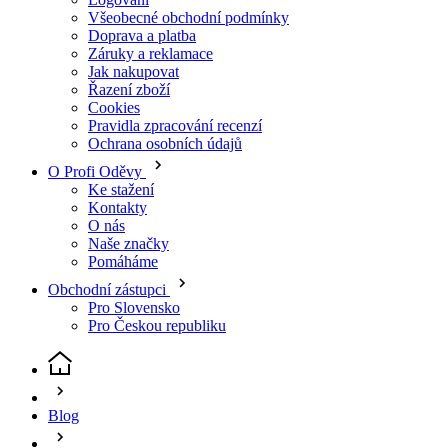
Doprava a platba
Záruky a reklamace
Jak nakupovat
Řazení zboží
Cookies
Pravidla zpracování recenzí
Ochrana osobních údajů
O Profi Oděvy
Ke stažení
Kontakty
O nás
Naše značky
Pomáháme
Obchodní zástupci
Pro Slovensko
Pro Českou republiku
Blog
Co je APXloq u pracovní obuvi?
(aktuální stránka)