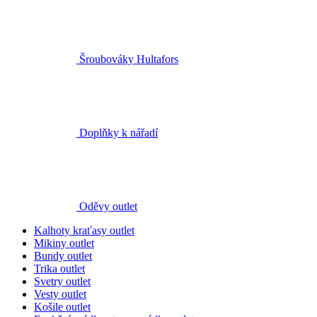
Šroubováky Hultafors
Doplňky k nářadí
Oděvy outlet
Kalhoty kraťasy outlet
Mikiny outlet
Bundy outlet
Trika outlet
Svetry outlet
Vesty outlet
Košile outlet