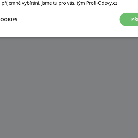
příjemné vybírání. Jsme tu pro vás, tým Profi-Odevy.cz.
COOKIES
PŘ