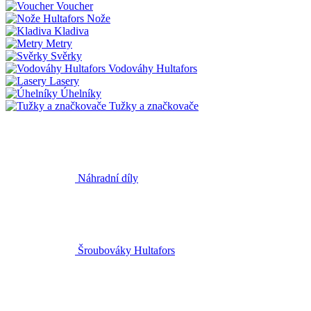
Voucher
Nože
Kladiva
Metry
Svěrky
Vodováhy Hultafors
Lasery
Úhelníky
Tužky a značkovače
Náhradní díly
Šroubováky Hultafors
Doplňky k nářadí