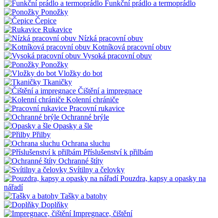
Funkční prádlo a termoprádlo
Ponožky
Čepice
Rukavice
Nízká pracovní obuv
Kotníková pracovní obuv
Vysoká pracovní obuv
Ponožky
Vložky do bot
Tkaničky
Čištění a impregnace
Kolenní chrániče
Pracovní rukavice
Ochranné brýle
Opasky a šle
Přilby
Ochrana sluchu
Příslušenství k přilbám
Ochranné štíty
Svítilny a čelovky
Pouzdra, kapsy a opasky na
nářadí
Tašky a batohy
Doplňky
Impregnace, čištění