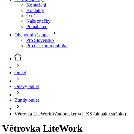
Pomáháme
Obchodní zástupci
Pro Slovensko
Pro Českou republiku
Outlet
Oděvy outlet
Bundy outlet
Větrovka LiteWork Windbreaker vel. XS
(aktuální stránka)
Větrovka LiteWork
Windbreaker
Sleva
VÝPRODEJ