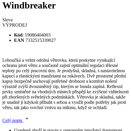
Kód
: 19080404003
EAN
7332515339027
Lehoučká a velmi odolná větrovka, která poskytne vynikající
ochranu proti větru a současně zajistí optimální regulaci tělesné
teploty po celý pracovní den. Je prodyšná, skladná, s nastavitelnou
kapucí a elastickými manžetami na rukávech. Dvě prostorné přední
kapsy bezpečně uschovají potřebné drobnost a komfort nošení
výrazně zvýší dvousměrný zip, kterým se bunda zapíná. Reflexní
prvky umístěné na vhodných místech přispějí ke zvýšené viditelnosti
při zhoršených světelných podmínkách. Větrovka je skladná, takže
je snadné ji kdykoli přibalit s sebou a využít podle potřeby jak proti
větru, tak jako svrchní vrstvu na mikinu, když se ochladí.
Celý popis
Uvedené zboží je pouze v omezeném množství dostupnost
vám bude potvrzena e-mailem.
Sleva Sleva
VÝPRODEJ