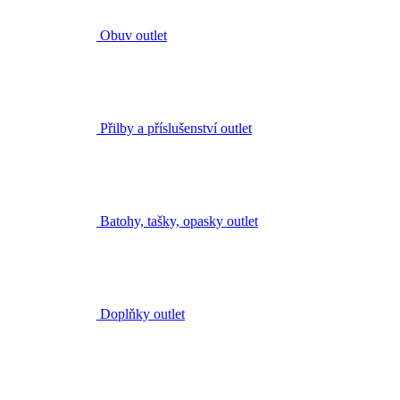
Přilby a příslušenství outlet
Batohy, tašky, opasky outlet
Doplňky outlet
Nářadí outlet
Nože outlet
Kladiva outlet
Měření a značení outlet