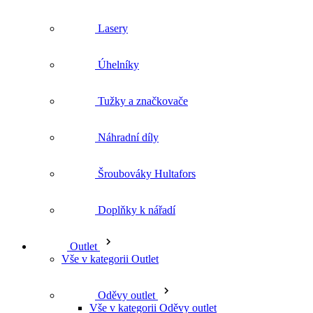
Úhelníky
Tužky a značkovače
Náhradní díly
Šroubováky Hultafors
Doplňky k nářadí
Outlet
Vše v kategorii Outlet
Oděvy outlet
Vše v kategorii Oděvy outlet
Kalhoty kraťasy outlet