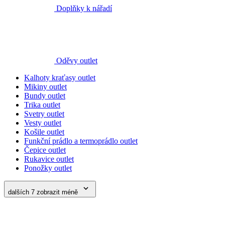
Oděvy outlet
Kalhoty kraťasy outlet
Mikiny outlet
Bundy outlet
Trika outlet
Svetry outlet
Vesty outlet
Košile outlet
Funkční prádlo a termoprádlo outlet
Čepice outlet
Rukavice outlet
Ponožky outlet
dalších 7
zobrazit méně
Obuv outlet