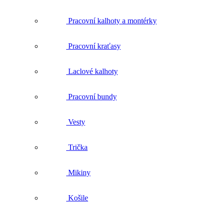
Pracovní kraťasy
Laclové kalhoty
Pracovní bundy
Vesty
Trička
Mikiny
Košile
Spodní prádlo
Funkční prádlo a termoprádlo