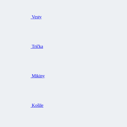
Vesty
Trička
Mikiny
Košile