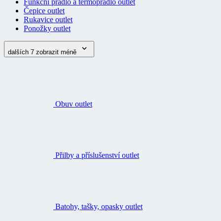
Funkční prádlo a termoprádlo outlet
Čepice outlet
Rukavice outlet
Ponožky outlet
dalších 7
zobrazit méně
Obuv outlet
Přilby a příslušenství outlet
Batohy, tašky, opasky outlet