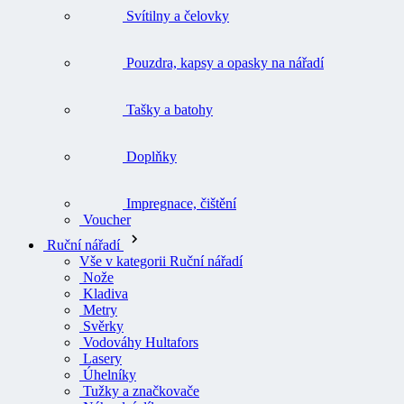
Svítilny a čelovky
Pouzdra, kapsy a opasky na nářadí
Tašky a batohy
Doplňky
Impregnace, čištění
Voucher
Ruční nářadí
Vše v kategorii Ruční nářadí
Nože
Kladiva
Metry
Svěrky
Vodováhy Hultafors
Lasery
Úhelníky
Tužky a značkovače