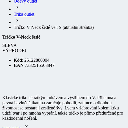
Trika outlet
Tričko V-Neck šedé vel. S
(aktuální stránka)
Tričko V-Neck šedé
SLEVA
VÝPRODEJ
Kód
: 25122800004
EAN
7332515568847
Klasické triko s krátkým rukávem a výstřihem do V. Příjemná a
pevná bavlněná tkanina zaručuje pohodlí, zatímco o dlouhou
životnost se postarají zesílené švy. Lycra v žebrování kolem krku
udrží tvar i po mnoha vyprání, takže tričko je přímo předurčené pro
každodenní nošení.
Celý popis