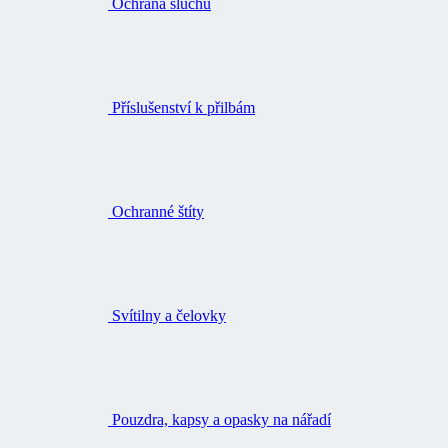
Ochrana sluchu
Příslušenství k přilbám
Ochranné štíty
Svítilny a čelovky
Pouzdra, kapsy a opasky na nářadí