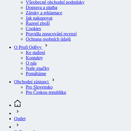
Doprava a platba
Záruky a reklamace
Jak nakupovat
Řazení zboží
Cookies
Pravidla zpracování recenzí
Ochrana osobních údajů
O Profi Oděvy
Ke stažení
Kontakty
O nás
Naše značky
Pomáháme
Obchodní zástupci
Pro Slovensko
Pro Českou republiku
Outlet
Oděvy outlet