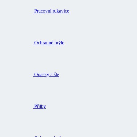
Pracovní rukavice
Ochranné brýle
Opasky a šle
Přilby