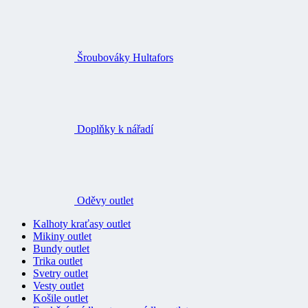
Šroubováky Hultafors
Doplňky k nářadí
Oděvy outlet
Kalhoty kraťasy outlet
Mikiny outlet
Bundy outlet
Trika outlet
Svetry outlet
Vesty outlet
Košile outlet