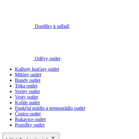
Oděvy outlet
Kalhoty kraťasy outlet
Mikiny outlet
Bundy outlet
Trika outlet
Svetry outlet
Vesty outlet
Košile outlet
Funkční prádlo a termoprádlo outlet
Čepice outlet
Rukavice outlet
Ponožky outlet
dalších 7
zobrazit méně
Obuv outlet
Přilby a příslušenství outlet
Batohy, tašky, opasky outlet
Doplňky outlet
Nářadí outlet
Nože outlet
Kladiva outlet
Měření a značení outlet