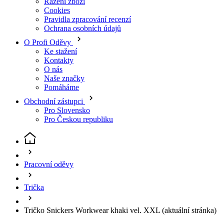
Pomáháme
Obchodní zástupci
Pro Slovensko
Pro Českou republiku
Pracovní oděvy
Trička
Tričko Snickers Workwear khaki vel. XXL
(aktuální stránka)
Tričko Snickers Workwear
khaki
Kód
: 25903100008
EAN
7332515569868