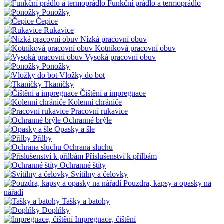
Funkční prádlo a termoprádlo
Ponožky
Čepice
Rukavice
Nízká pracovní obuv
Kotníková pracovní obuv
Vysoká pracovní obuv
Ponožky
Vložky do bot
Tkaničky
Čištění a impregnace
Kolenní chrániče
Pracovní rukavice
Ochranné brýle
Opasky a šle
Přilby
Ochrana sluchu
Příslušenství k přilbám
Ochranné štíty
Svítilny a čelovky
Pouzdra, kapsy a opasky na
nářadí
Tašky a batohy
Doplňky
Impregnace, čištění