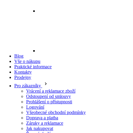
Blog
Vše o nákupu
Praktické informace
Kontakty
Prodejny
Pro zákazníky
Vrácení a reklamace zboží
Odstoupení od smlouvy
Prohlášení o přístupnosti
Logování
Všeobecné obchodní podmínky
Doprava a platba
Záruky a reklamace
Jak nakupovat
Řazení zboží
Cookies
Pravidla zpracování recenzí
Ochrana osobních údajů
O Profi Oděvy
Ke stažení
Kontakty
O nás
Naše značky