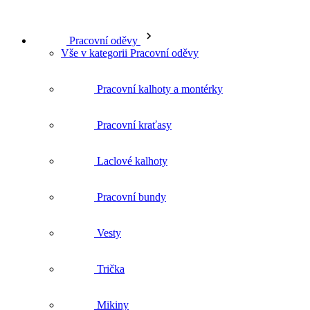
Pracovní kraťasy
Laclové kalhoty
Pracovní bundy
Vesty
Trička
Mikiny
Košile
Spodní prádlo
Funkční prádlo a termoprádlo