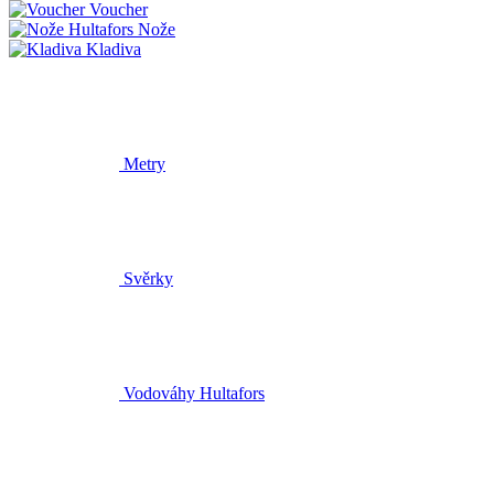
Voucher
Nože
Kladiva
Metry
Svěrky
Vodováhy Hultafors
Lasery
Úhelníky