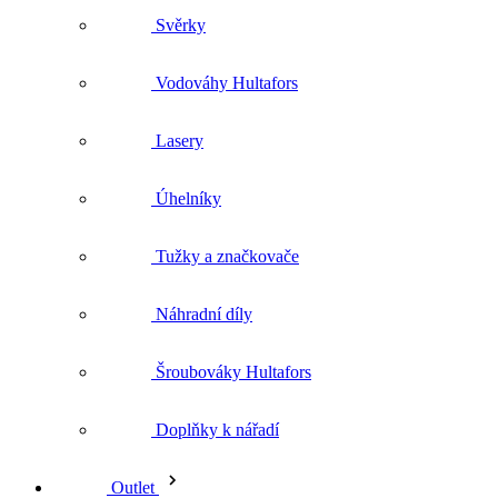
Úhelníky
Tužky a značkovače
Náhradní díly
Šroubováky Hultafors
Doplňky k nářadí
Outlet
Vše v kategorii Outlet
Oděvy outlet
Vše v kategorii Oděvy outlet
Kalhoty kraťasy outlet