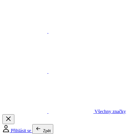
Všechny značky
Přihlásit se
Zpět
Pracovní oděvy
Vše v kategorii Pracovní oděvy
Pracovní kalhoty a montérky