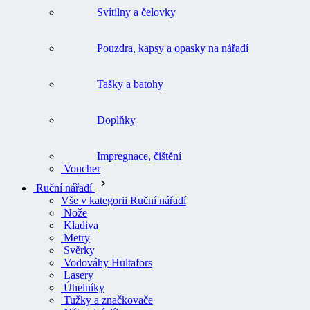
Svítilny a čelovky
Pouzdra, kapsy a opasky na nářadí
Tašky a batohy
Doplňky
Impregnace, čištění
Voucher
Ruční nářadí
Vše v kategorii Ruční nářadí
Nože
Kladiva
Metry
Svěrky
Vodováhy Hultafors
Lasery
Úhelníky
Tužky a značkovače