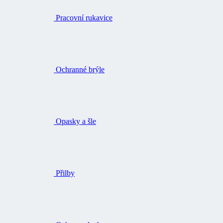
Pracovní rukavice
Ochranné brýle
Opasky a šle
Přilby