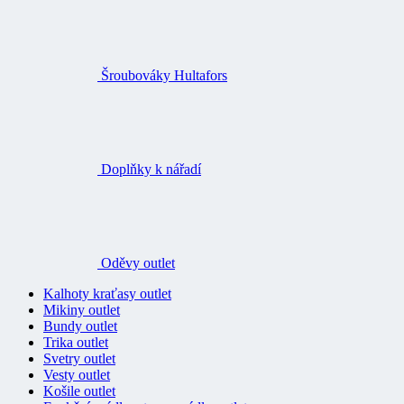
Šroubováky Hultafors
Doplňky k nářadí
Oděvy outlet
Kalhoty kraťasy outlet
Mikiny outlet
Bundy outlet
Trika outlet
Svetry outlet
Vesty outlet
Košile outlet