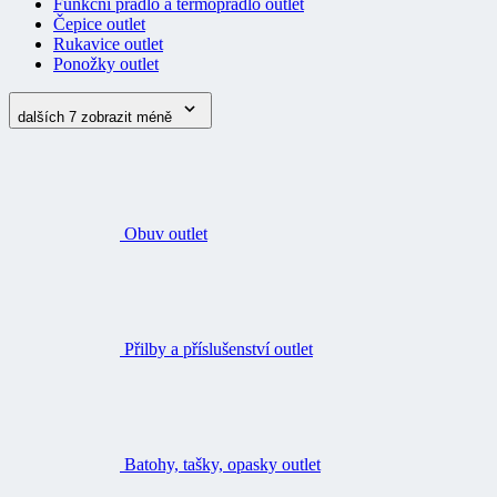
Funkční prádlo a termoprádlo outlet
Čepice outlet
Rukavice outlet
Ponožky outlet
dalších 7
zobrazit méně
Obuv outlet
Přilby a příslušenství outlet
Batohy, tašky, opasky outlet