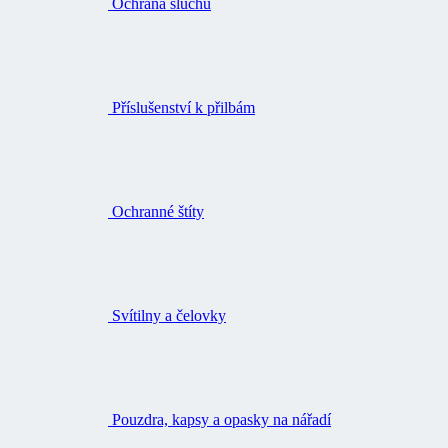
Ochrana sluchu
Příslušenství k přilbám
Ochranné štíty
Svítilny a čelovky
Pouzdra, kapsy a opasky na nářadí