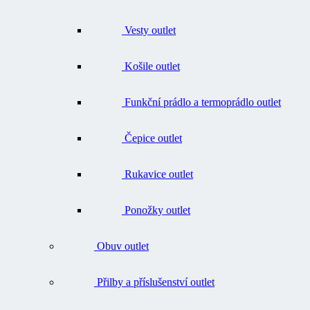
Vesty outlet
Košile outlet
Funkční prádlo a termoprádlo outlet
Čepice outlet
Rukavice outlet
Ponožky outlet
Obuv outlet
Přilby a příslušenství outlet
Batohy, tašky, opasky outlet