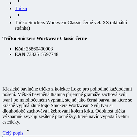
Trička
Tričko Snickers Workwear Classic černé vel. XS
(aktuální
stránka)
Tričko Snickers Workwear Classic černé
Kód
: 25860400003
EAN
7332515597748
Klasické bavlněné tričko z kolekce Logo pro pohodlné každodenní
nošení. Měkká bavlněná tkanina příjemné gramáže zachová svůj
tvar i po mnohočetném vyprání, stejně jako černá barva, na které se
krásně vyjímá žluté logo Snickers Workwear. Svůj tvar si
dlouhodobě zachovává i žebrování kolem krku. Odolnost trička
významně zvyšují zesílené ploché švy, které navíc vypadají velmi
esteticky.
Celý popis