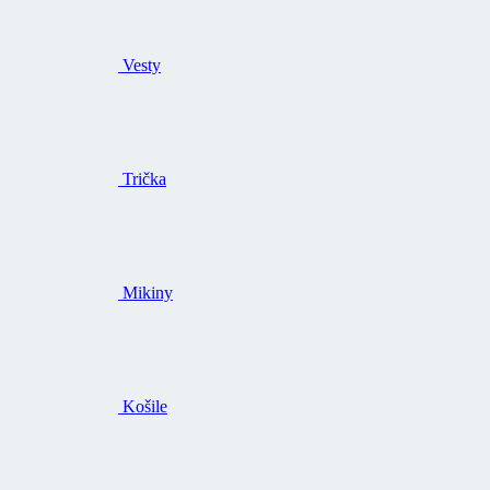
Vesty
Trička
Mikiny
Košile