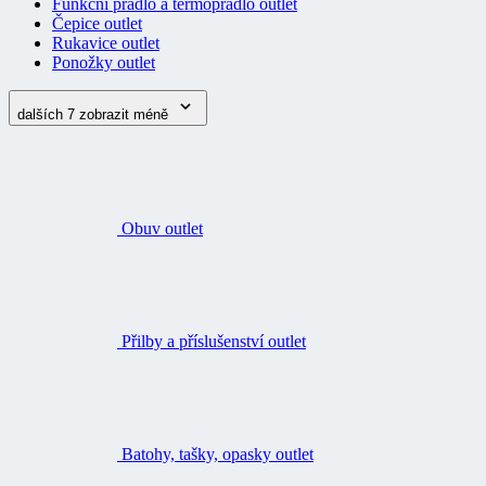
Funkční prádlo a termoprádlo outlet
Čepice outlet
Rukavice outlet
Ponožky outlet
dalších 7
zobrazit méně
Obuv outlet
Přilby a příslušenství outlet
Batohy, tašky, opasky outlet