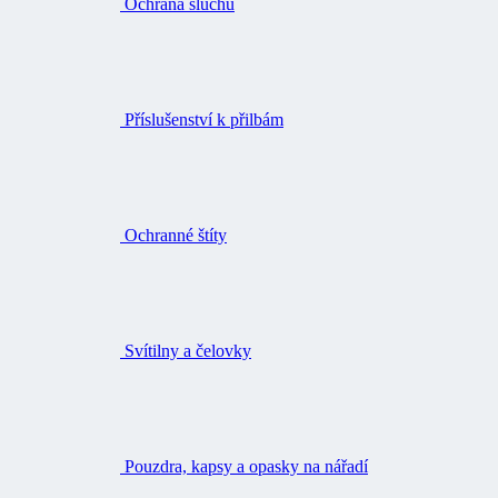
Ochrana sluchu
Příslušenství k přilbám
Ochranné štíty
Svítilny a čelovky
Pouzdra, kapsy a opasky na nářadí