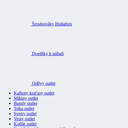
Šroubováky Hultafors
Doplňky k nářadí
Oděvy outlet
Kalhoty kraťasy outlet
Mikiny outlet
Bundy outlet
Trika outlet
Svetry outlet
Vesty outlet
Košile outlet