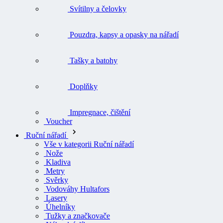
Svítilny a čelovky
Pouzdra, kapsy a opasky na nářadí
Tašky a batohy
Doplňky
Impregnace, čištění
Voucher
Ruční nářadí
Vše v kategorii Ruční nářadí
Nože
Kladiva
Metry
Svěrky
Vodováhy Hultafors
Lasery
Úhelníky
Tužky a značkovače