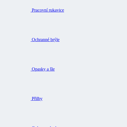
Pracovní rukavice
Ochranné brýle
Opasky a šle
Přilby