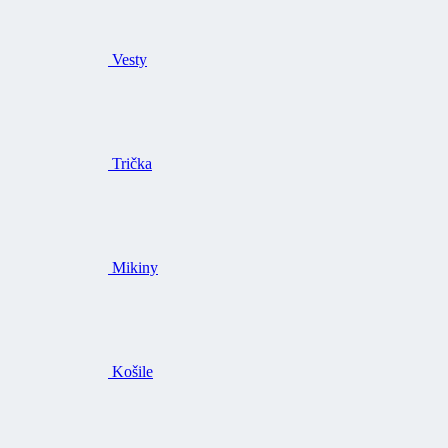
Vesty
Trička
Mikiny
Košile