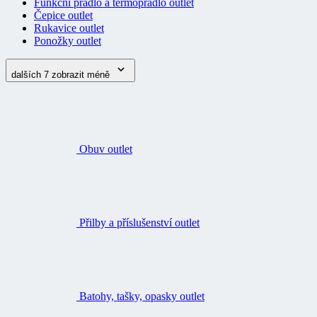
Funkční prádlo a termoprádlo outlet
Čepice outlet
Rukavice outlet
Ponožky outlet
dalších 7
zobrazit méně
Obuv outlet
Přilby a příslušenství outlet
Batohy, tašky, opasky outlet