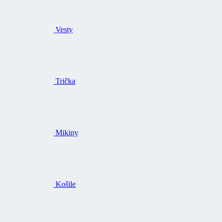
Vesty
Trička
Mikiny
Košile