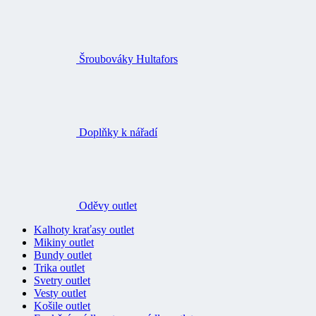
Šroubováky Hultafors
Doplňky k nářadí
Oděvy outlet
Kalhoty kraťasy outlet
Mikiny outlet
Bundy outlet
Trika outlet
Svetry outlet
Vesty outlet
Košile outlet