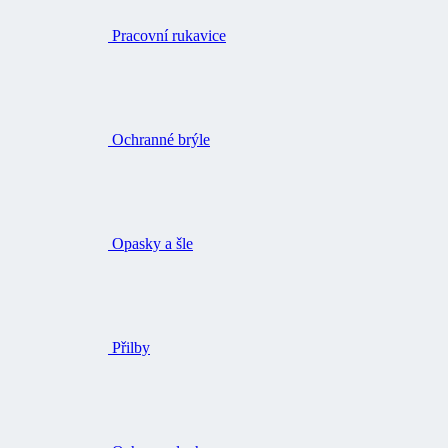
Pracovní rukavice
Ochranné brýle
Opasky a šle
Přilby