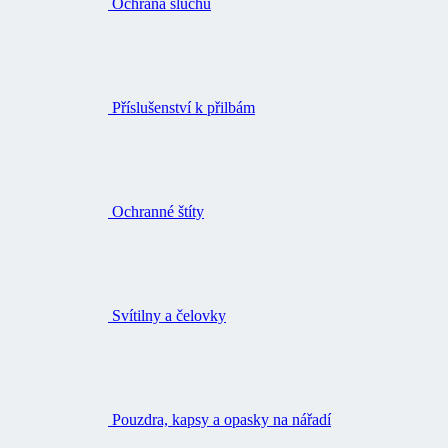
Ochrana sluchu
Příslušenství k přilbám
Ochranné štíty
Svítilny a čelovky
Pouzdra, kapsy a opasky na nářadí