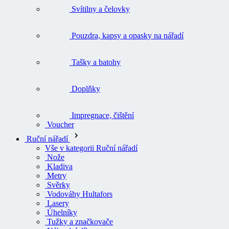
Svítilny a čelovky
Pouzdra, kapsy a opasky na nářadí
Tašky a batohy
Doplňky
Impregnace, čištění
Voucher
Ruční nářadí
Vše v kategorii Ruční nářadí
Nože
Kladiva
Metry
Svěrky
Vodováhy Hultafors
Lasery
Úhelníky
Tužky a značkovače