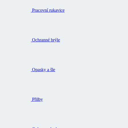
Pracovní rukavice
Ochranné brýle
Opasky a šle
Přilby