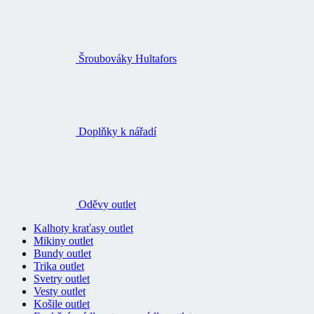
Šroubováky Hultafors
Doplňky k nářadí
Oděvy outlet
Kalhoty kraťasy outlet
Mikiny outlet
Bundy outlet
Trika outlet
Svetry outlet
Vesty outlet
Košile outlet