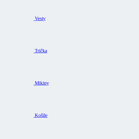
Vesty
Trička
Mikiny
Košile