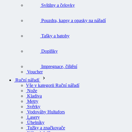
Svítilny a čelovky
Pouzdra, kapsy a opasky na nářadí
Tašky a batohy
Doplňky
Impregnace, čištění
Voucher
Ruční nářadí
Vše v kategorii Ruční nářadí
Nože
Kladiva
Metry
Svěrky
Vodováhy Hultafors
Lasery
Úhelníky
Tužky a značkovače