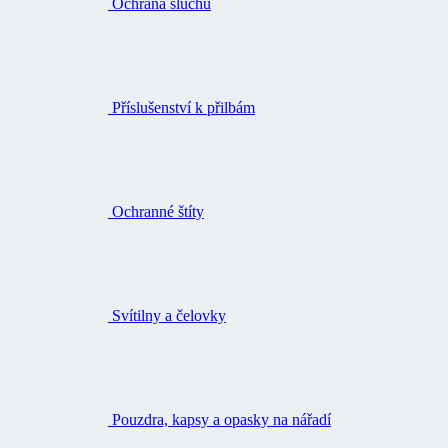
Ochrana sluchu
Příslušenství k přilbám
Ochranné štíty
Svítilny a čelovky
Pouzdra, kapsy a opasky na nářadí