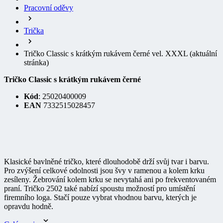
Trička
Tričko Classic s krátkým rukávem černé vel. XXXL
(aktuální
stránka)
Tričko Classic s krátkým rukávem černé
Kód
: 25020400009
EAN
7332515028457
Klasické bavlněné tričko, které dlouhodobě drží svůj tvar i barvu.
Pro zvýšení celkové odolnosti jsou švy v ramenou a kolem krku
zesíleny. Žebrování kolem krku se nevytahá ani po frekventovaném
praní. Tričko 2502 také nabízí spoustu možností pro umístění
firemního loga. Stačí pouze vybrat vhodnou barvu, kterých je
opravdu hodně.
Celý popis