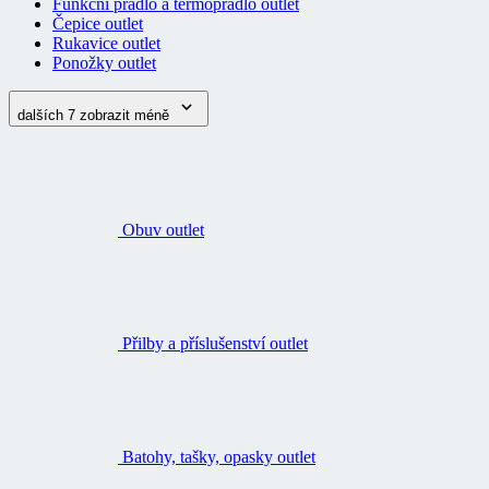
Funkční prádlo a termoprádlo outlet
Čepice outlet
Rukavice outlet
Ponožky outlet
dalších 7
zobrazit méně
Obuv outlet
Přilby a příslušenství outlet
Batohy, tašky, opasky outlet