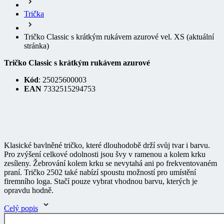
Trička
Tričko Classic s krátkým rukávem azurové vel. XS
(aktuální
stránka)
Tričko Classic s krátkým rukávem azurové
Kód
: 25025600003
EAN
7332515294753
Klasické bavlněné tričko, které dlouhodobě drží svůj tvar i barvu.
Pro zvýšení celkové odolnosti jsou švy v ramenou a kolem krku
zesíleny. Žebrování kolem krku se nevytahá ani po frekventovaném
praní. Tričko 2502 také nabízí spoustu možností pro umístění
firemního loga. Stačí pouze vybrat vhodnou barvu, kterých je
opravdu hodně.
Celý popis