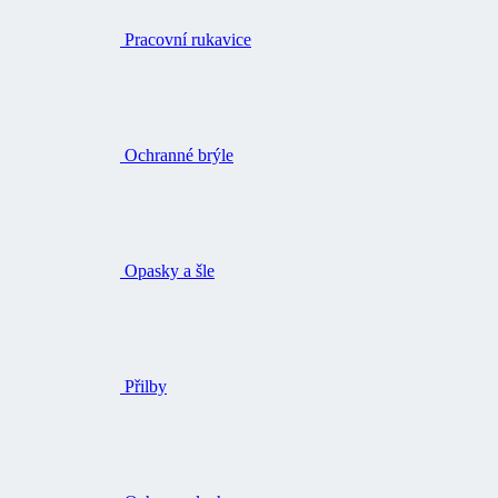
Pracovní rukavice
Ochranné brýle
Opasky a šle
Přilby