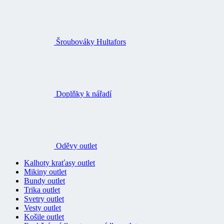
Šroubováky Hultafors
Doplňky k nářadí
Oděvy outlet
Kalhoty kraťasy outlet
Mikiny outlet
Bundy outlet
Trika outlet
Svetry outlet
Vesty outlet
Košile outlet