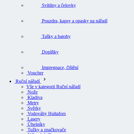
Svítilny a čelovky
Pouzdra, kapsy a opasky na nářadí
Tašky a batohy
Doplňky
Impregnace, čištění
Voucher
Ruční nářadí
Vše v kategorii Ruční nářadí
Nože
Kladiva
Metry
Svěrky
Vodováhy Hultafors
Lasery
Úhelníky
Tužky a značkovače