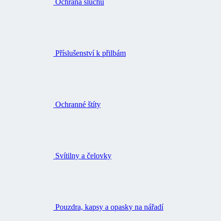
Ochrana sluchu
Příslušenství k přilbám
Ochranné štíty
Svítilny a čelovky
Pouzdra, kapsy a opasky na nářadí