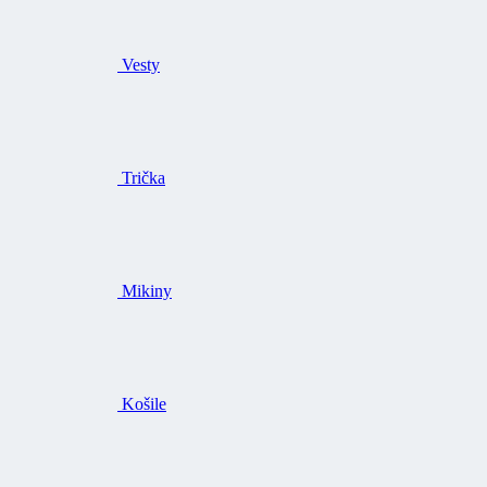
Vesty
Trička
Mikiny
Košile