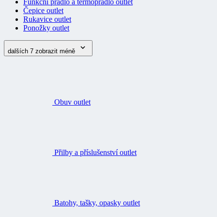
Funkční prádlo a termoprádlo outlet
Čepice outlet
Rukavice outlet
Ponožky outlet
dalších 7
zobrazit méně
Obuv outlet
Přilby a příslušenství outlet
Batohy, tašky, opasky outlet