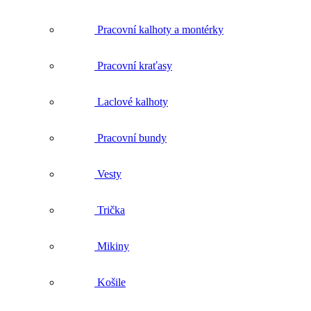
Pracovní kraťasy
Laclové kalhoty
Pracovní bundy
Vesty
Trička
Mikiny
Košile
Spodní prádlo
Funkční prádlo a termoprádlo