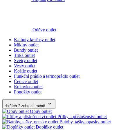
Oděvy outlet
Kalhoty kraťasy outlet
Mikiny outlet
Bundy outlet
Trika outlet
Svetry outlet
Vesty outlet
Košile outlet
Funkční prádlo a termoprádlo outlet
Čepice outlet
Rukavice outlet
Ponožky outlet
dalších 7
zobrazit méně
Obuv outlet
Přilby a příslušenství outlet
Batohy, tašky, opasky outlet
Doplňky outlet
Nářadí outlet
Nože outlet
Kladiva outlet
Měření a značení outlet