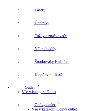
Úhelníky
Tužky a značkovače
Náhradní díly
Šroubováky Hultafors
Doplňky k nářadí
Outlet
Vše v kategorii Outlet
Oděvy outlet
Vše v kategorii Oděvy outlet
Kalhoty kraťasy outlet