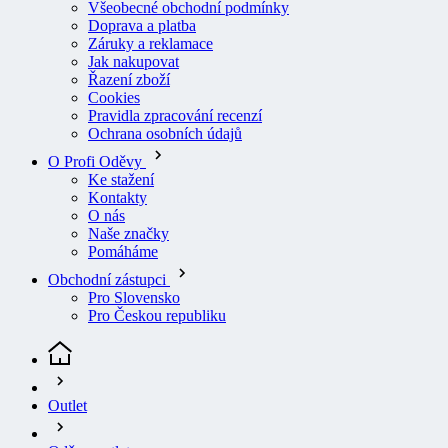
Všeobecné obchodní podmínky
Doprava a platba
Záruky a reklamace
Jak nakupovat
Řazení zboží
Cookies
Pravidla zpracování recenzí
Ochrana osobních údajů
O Profi Oděvy
Ke stažení
Kontakty
O nás
Naše značky
Pomáháme
Obchodní zástupci
Pro Slovensko
Pro Českou republiku
Outlet