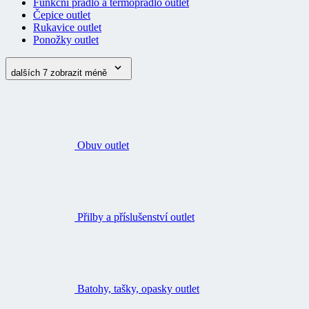
Funkční prádlo a termoprádlo outlet
Čepice outlet
Rukavice outlet
Ponožky outlet
dalších 7
zobrazit méně
Obuv outlet
Přilby a příslušenství outlet
Batohy, tašky, opasky outlet