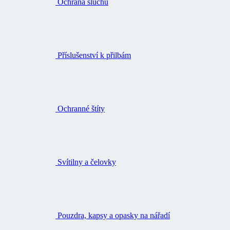
Ochrana sluchu
Příslušenství k přilbám
Ochranné štíty
Svítilny a čelovky
Pouzdra, kapsy a opasky na nářadí