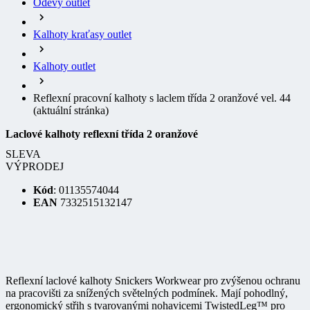
Oděvy outlet
Kalhoty kraťasy outlet
Kalhoty outlet
Reflexní pracovní kalhoty s laclem třída 2 oranžové vel. 44
(aktuální stránka)
Laclové kalhoty reflexní třída 2 oranžové
SLEVA
VÝPRODEJ
Kód
: 01135574044
EAN
7332515132147
Reflexní laclové kalhoty Snickers Workwear pro zvýšenou ochranu
na pracovišti za snížených světelných podmínek. Mají pohodlný,
ergonomický střih s tvarovanými nohavicemi TwistedLeg™ pro