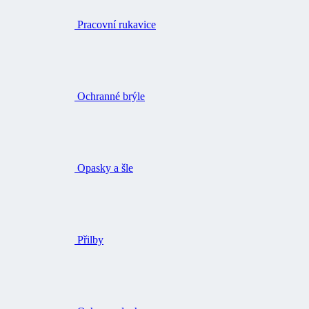
Pracovní rukavice
Ochranné brýle
Opasky a šle
Přilby