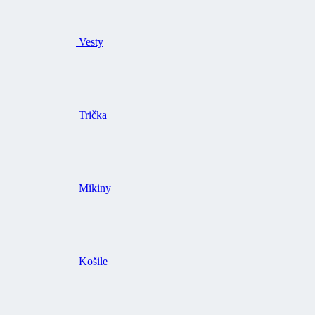
Vesty
Trička
Mikiny
Košile