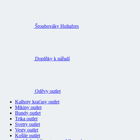
Šroubováky Hultafors
Doplňky k nářadí
Oděvy outlet
Kalhoty kraťasy outlet
Mikiny outlet
Bundy outlet
Trika outlet
Svetry outlet
Vesty outlet
Košile outlet