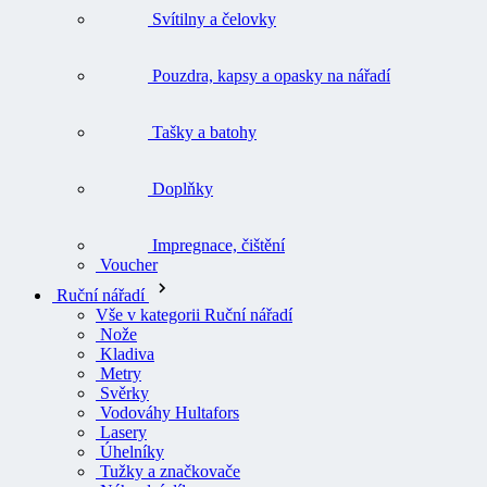
Svítilny a čelovky
Pouzdra, kapsy a opasky na nářadí
Tašky a batohy
Doplňky
Impregnace, čištění
Voucher
Ruční nářadí
Vše v kategorii Ruční nářadí
Nože
Kladiva
Metry
Svěrky
Vodováhy Hultafors
Lasery
Úhelníky
Tužky a značkovače