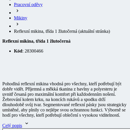
Mikiny
Reflexní mikina, třída 1 žlutočerná
(aktuální stránka)
Reflexní mikina, třída 1 žlutočerná
Kód
: 28300466
Pohodlná reflexní mikina vhodná pro všechny, kteří potřebují být
dobře vidět. Příjemná a měkká tkanina z bavlny a polyesteru je
uvnitř česaná pro maximální komfort při každodenním nošení.
Žebrování kolem krku, na koncích rukávů a spodku drží
dlouhodobě svůj tvar. Segmentované reflexní pásky jsou strategicky
umístěné, aby plnily co nejlépe svou ochrannou funkci. Výborně se
hodí pro všechny, kteří potřebují oblečení s vysokou viditelností.
Celý popis