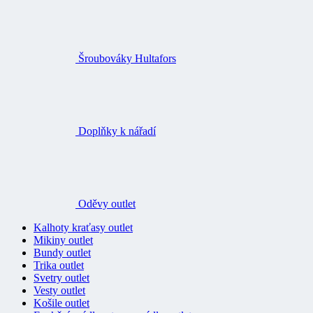
Šroubováky Hultafors
Doplňky k nářadí
Oděvy outlet
Kalhoty kraťasy outlet
Mikiny outlet
Bundy outlet
Trika outlet
Svetry outlet
Vesty outlet
Košile outlet