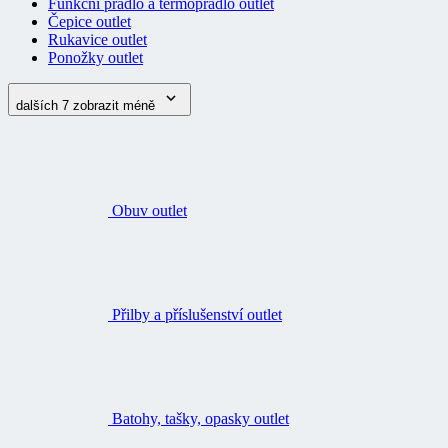
Funkční prádlo a termoprádlo outlet
Čepice outlet
Rukavice outlet
Ponožky outlet
dalších 7
zobrazit méně
Obuv outlet
Přilby a příslušenství outlet
Batohy, tašky, opasky outlet