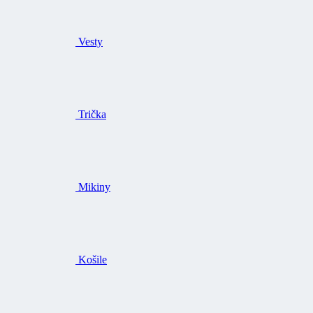
Vesty
Trička
Mikiny
Košile