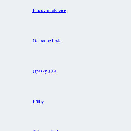
Pracovní rukavice
Ochranné brýle
Opasky a šle
Přilby