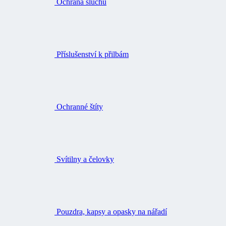
Ochrana sluchu
Příslušenství k přilbám
Ochranné štíty
Svítilny a čelovky
Pouzdra, kapsy a opasky na nářadí