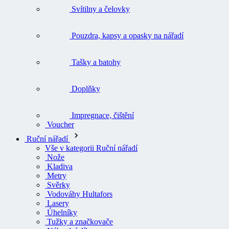
Svítilny a čelovky
Pouzdra, kapsy a opasky na nářadí
Tašky a batohy
Doplňky
Impregnace, čištění
Voucher
Ruční nářadí
Vše v kategorii Ruční nářadí
Nože
Kladiva
Metry
Svěrky
Vodováhy Hultafors
Lasery
Úhelníky
Tužky a značkovače