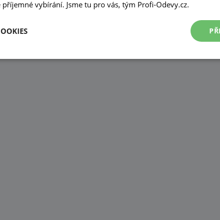
příjemné vybírání. Jsme tu pro vás, tým Profi-Odevy.cz.
COOKIES
PŘ