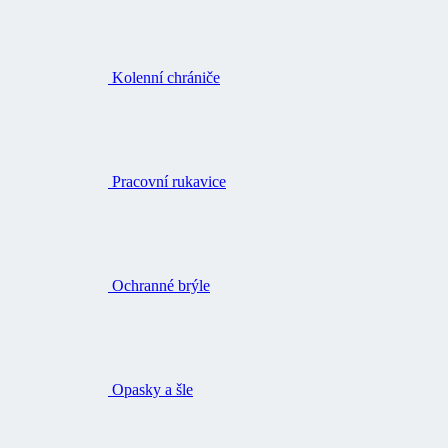
Pracovní rukavice
Ochranné brýle
Opasky a šle
Přilby