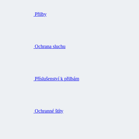
Ochrana sluchu
Příslušenství k přilbám
Ochranné štíty
Svítilny a čelovky