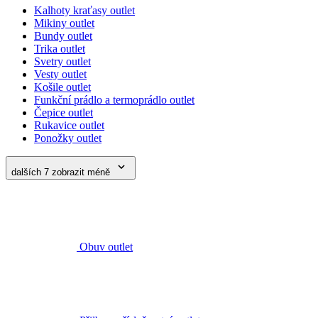
Rukavice outlet
Ponožky outlet
dalších 7
zobrazit méně
Obuv outlet
Přilby a příslušenství outlet
Batohy, tašky, opasky outlet