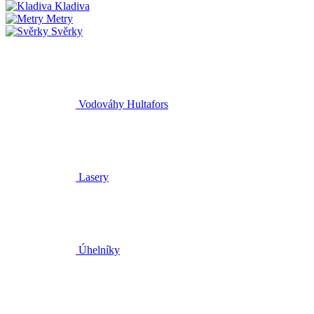
Kladiva
Metry
Svěrky
Vodováhy Hultafors
Lasery
Úhelníky
Tužky a značkovače
Náhradní díly