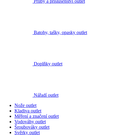
Doplňky outlet
Nářadí outlet
Nože outlet
Kladiva outlet
Měření a značení outlet
Vodováhy outlet
Šroubováky outlet
Svěrky outlet
Doplňky a náhradní díly k nářadí outlet
dalších 3
zobrazit méně