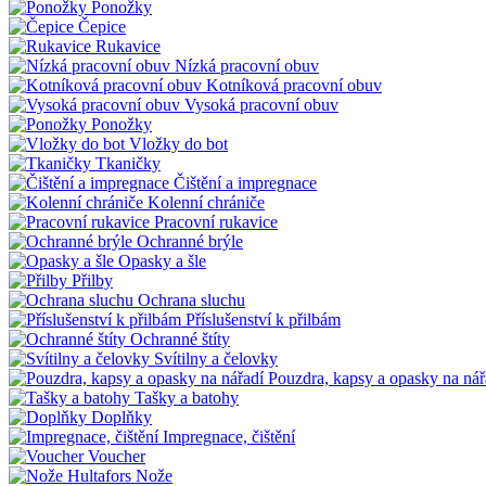
Ponožky
Čepice
Rukavice
Nízká pracovní obuv
Kotníková pracovní obuv
Vysoká pracovní obuv
Ponožky
Vložky do bot
Tkaničky
Čištění a impregnace
Kolenní chrániče
Pracovní rukavice
Ochranné brýle
Opasky a šle
Přilby
Ochrana sluchu
Příslušenství k přilbám
Ochranné štíty
Svítilny a čelovky
Pouzdra, kapsy a opasky na nář
Tašky a batohy
Doplňky
Impregnace, čištění
Voucher
Nože