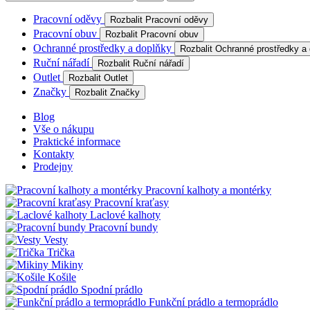
Pracovní oděvy
Rozbalit Pracovní oděvy
Pracovní obuv
Rozbalit Pracovní obuv
Ochranné prostředky a doplňky
Rozbalit Ochranné prostředky a
Ruční nářadí
Rozbalit Ruční nářadí
Outlet
Rozbalit Outlet
Značky
Rozbalit Značky
Blog
Vše o nákupu
Praktické informace
Kontakty
Prodejny
Pracovní kalhoty a montérky
Pracovní kraťasy
Laclové kalhoty
Pracovní bundy
Vesty
Trička
Mikiny
Košile
Spodní prádlo
Funkční prádlo a termoprádlo