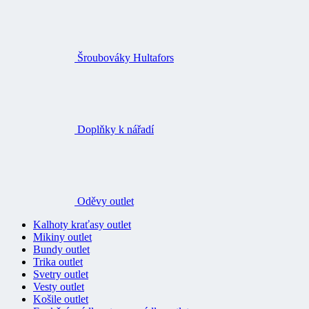
Šroubováky Hultafors
Doplňky k nářadí
Oděvy outlet
Kalhoty kraťasy outlet
Mikiny outlet
Bundy outlet
Trika outlet
Svetry outlet
Vesty outlet
Košile outlet