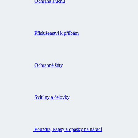
Ochrana sluchu
Příslušenství k přilbám
Ochranné štíty
Svítilny a čelovky
Pouzdra, kapsy a opasky na nářadí