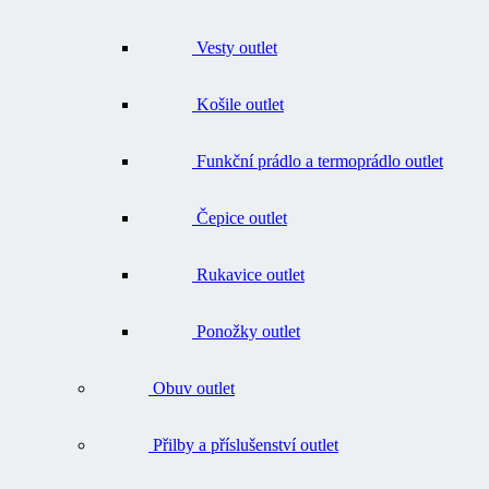
Vesty outlet
Košile outlet
Funkční prádlo a termoprádlo outlet
Čepice outlet
Rukavice outlet
Ponožky outlet
Obuv outlet
Přilby a příslušenství outlet
Batohy, tašky, opasky outlet