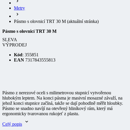
Metry
Pásmo s olovnicí TRT 30 M
(aktuální stránka)
Pásmo s olovnicí TRT 30 M
SLEVA
VÝPRODEJ
Kód
: 355851
EAN
7317843555813
Pásmo z nerezové oceli s milimetrovou stupnicí vytvořenou
hlubokým leptem. Na konci pásma je masivní mosazné závaží, na
jehož konci stupnice začíná, takže se dají pohodlně měřit hloubky.
Pásmo se snadno navíjí na otevřený hliníkový rám, který má
ergonomicky tvarovanou rukojeť z plastu.
Celý popis
Uvedené zboží je pouze v omezeném množství dostupnost