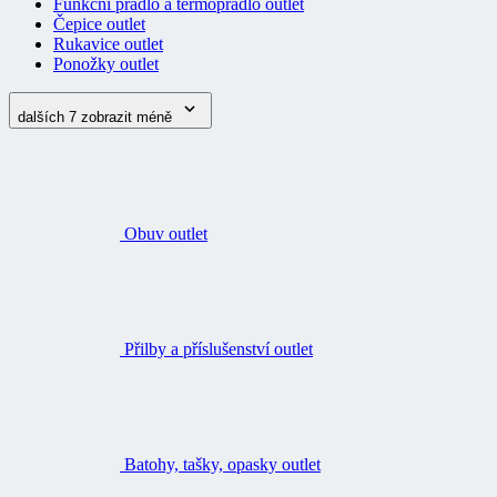
Funkční prádlo a termoprádlo outlet
Čepice outlet
Rukavice outlet
Ponožky outlet
dalších 7
zobrazit méně
Obuv outlet
Přilby a příslušenství outlet
Batohy, tašky, opasky outlet