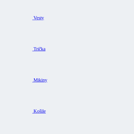
Vesty
Trička
Mikiny
Košile