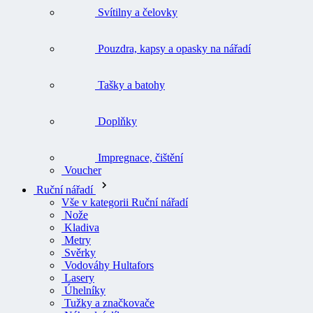
Svítilny a čelovky
Pouzdra, kapsy a opasky na nářadí
Tašky a batohy
Doplňky
Impregnace, čištění
Voucher
Ruční nářadí
Vše v kategorii Ruční nářadí
Nože
Kladiva
Metry
Svěrky
Vodováhy Hultafors
Lasery
Úhelníky
Tužky a značkovače