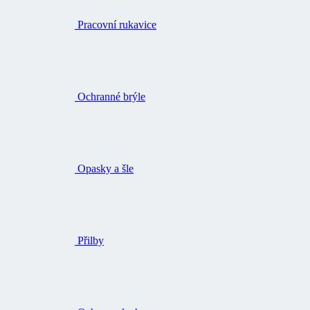
Pracovní rukavice
Ochranné brýle
Opasky a šle
Přilby