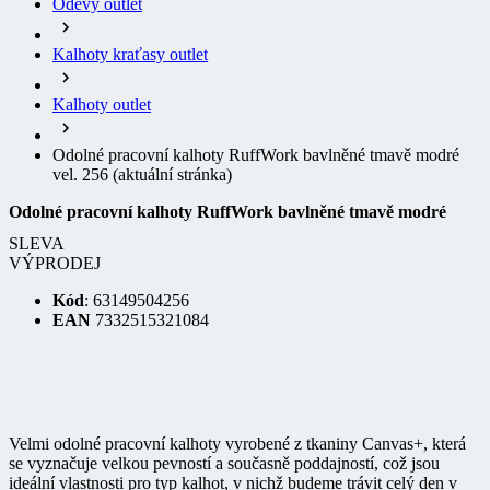
Kalhoty kraťasy outlet
Kalhoty outlet
Odolné pracovní kalhoty RuffWork bavlněné tmavě modré
vel. 256
(aktuální stránka)
Odolné pracovní kalhoty RuffWork bavlněné tmavě modré
SLEVA
VÝPRODEJ
Kód
: 63149504256
EAN
7332515321084
Velmi odolné pracovní kalhoty vyrobené z tkaniny Canvas+, která
se vyznačuje velkou pevností a současně poddajností, což jsou
ideální vlastnosti pro typ kalhot, v nichž budeme trávit celý den v
náročném prostředí. Kalhoty RuffWork mají pohodlný střih, zesílení