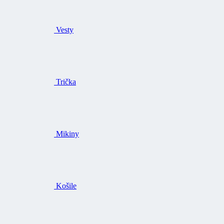
Vesty
Trička
Mikiny
Košile