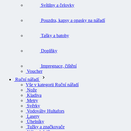
Svítilny a čelovky
Pouzdra, kapsy a opasky na nářadí
Tašky a batohy
Doplňky
Impregnace, čištění
Voucher
Ruční nářadí
Vše v kategorii Ruční nářadí
Nože
Kladiva
Metry
Svěrky
Vodováhy Hultafors
Lasery
Úhelníky
Tužky a značkovače