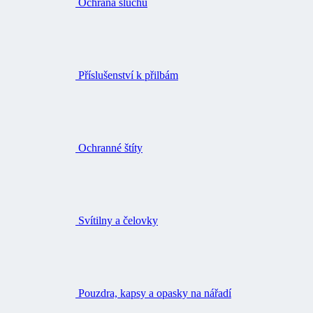
Ochrana sluchu
Příslušenství k přilbám
Ochranné štíty
Svítilny a čelovky
Pouzdra, kapsy a opasky na nářadí