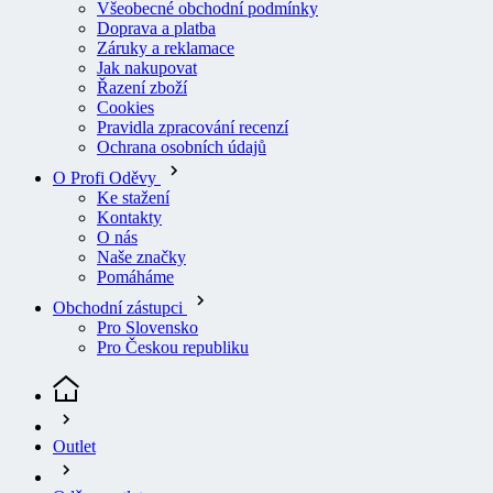
Doprava a platba
Záruky a reklamace
Jak nakupovat
Řazení zboží
Cookies
Pravidla zpracování recenzí
Ochrana osobních údajů
O Profi Oděvy
Ke stažení
Kontakty
O nás
Naše značky
Pomáháme
Obchodní zástupci
Pro Slovensko
Pro Českou republiku
Outlet
Oděvy outlet