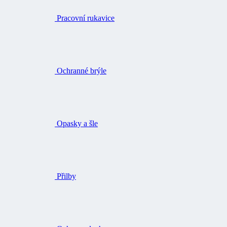
Pracovní rukavice
Ochranné brýle
Opasky a šle
Přilby