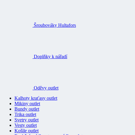
Šroubováky Hultafors
Doplňky k nářadí
Oděvy outlet
Kalhoty kraťasy outlet
Mikiny outlet
Bundy outlet
Trika outlet
Svetry outlet
Vesty outlet
Košile outlet