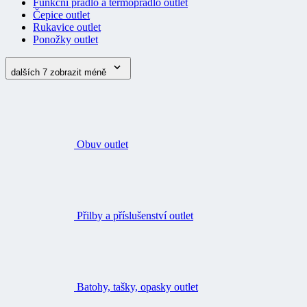
Funkční prádlo a termoprádlo outlet
Čepice outlet
Rukavice outlet
Ponožky outlet
dalších 7
zobrazit méně
Obuv outlet
Přilby a příslušenství outlet
Batohy, tašky, opasky outlet