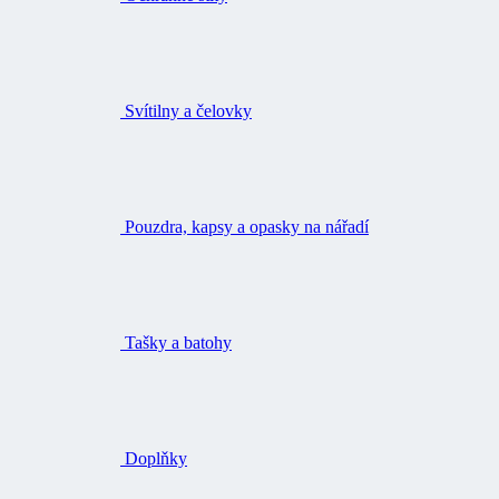
Svítilny a čelovky
Pouzdra, kapsy a opasky na nářadí
Tašky a batohy
Doplňky
Impregnace, čištění