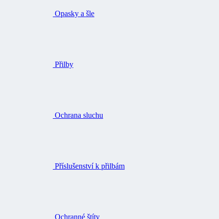
Přilby
Ochrana sluchu
Příslušenství k přilbám
Ochranné štíty