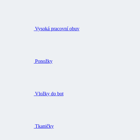
Vysoká pracovní obuv
Ponožky
Vložky do bot
Tkaničky
Čištění a impregnace