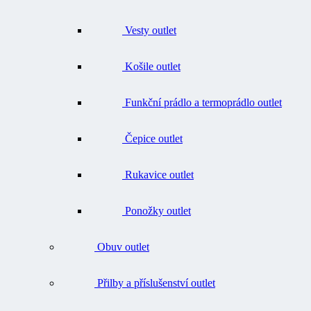
Vesty outlet
Košile outlet
Funkční prádlo a termoprádlo outlet
Čepice outlet
Rukavice outlet
Ponožky outlet
Obuv outlet
Přilby a příslušenství outlet
Batohy, tašky, opasky outlet