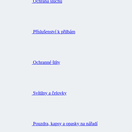
Ochrana sluchu
Příslušenství k přilbám
Ochranné štíty
Svítilny a čelovky
Pouzdra, kapsy a opasky na nářadí