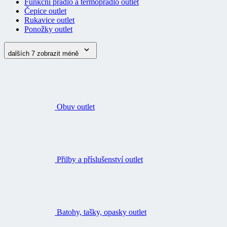
Funkční prádlo a termoprádlo outlet
Čepice outlet
Rukavice outlet
Ponožky outlet
dalších 7
zobrazit méně
Obuv outlet
Přilby a příslušenství outlet
Batohy, tašky, opasky outlet