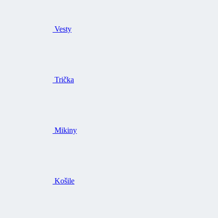
Vesty
Trička
Mikiny
Košile