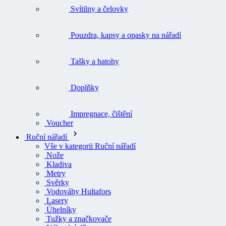
Svítilny a čelovky
Pouzdra, kapsy a opasky na nářadí
Tašky a batohy
Doplňky
Impregnace, čištění
Voucher
Ruční nářadí
Vše v kategorii Ruční nářadí
Nože
Kladiva
Metry
Svěrky
Vodováhy Hultafors
Lasery
Úhelníky
Tužky a značkovače