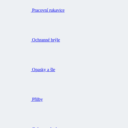
Pracovní rukavice
Ochranné brýle
Opasky a šle
Přilby