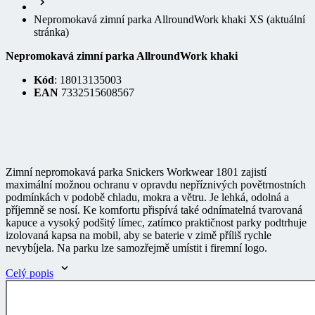
Nepromokavá zimní parka AllroundWork khaki XS
(aktuální
stránka)
Nepromokavá zimní parka AllroundWork khaki
Kód
: 18013135003
EAN
7332515608567
Zimní nepromokavá parka Snickers Workwear 1801 zajistí
maximální možnou ochranu v opravdu nepříznivých povětrnostních
podmínkách v podobě chladu, mokra a větru. Je lehká, odolná a
příjemně se nosí. Ke komfortu přispívá také odnímatelná tvarovaná
kapuce a vysoký podšitý límec, zatímco praktičnost parky podtrhuje
izolovaná kapsa na mobil, aby se baterie v zimě příliš rychle
nevybíjela. Na parku lze samozřejmě umístit i firemní logo.
Celý popis