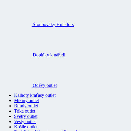
Šroubováky Hultafors
Doplňky k nářadí
Oděvy outlet
Kalhoty kraťasy outlet
Mikiny outlet
Bundy outlet
Trika outlet
Svetry outlet
Vesty outlet
Košile outlet