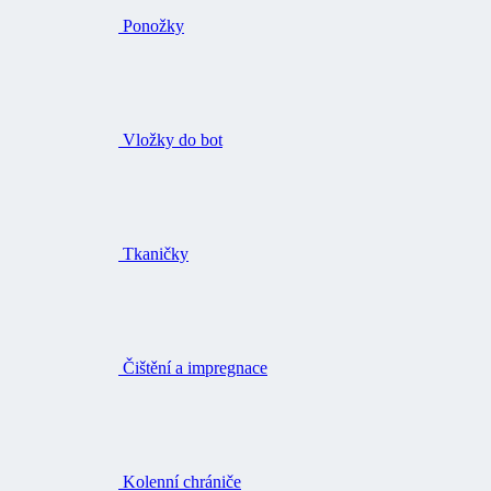
Tkaničky
Čištění a impregnace
Kolenní chrániče
Pracovní rukavice