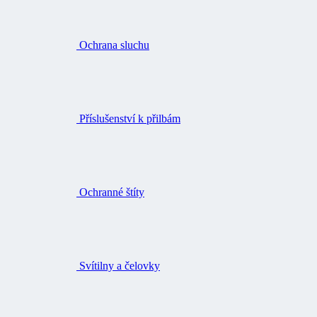
Ochranné štíty
Svítilny a čelovky
Pouzdra, kapsy a opasky na nářadí
Tašky a batohy