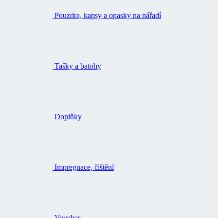
Doplňky
Impregnace, čištění
Voucher
Nože