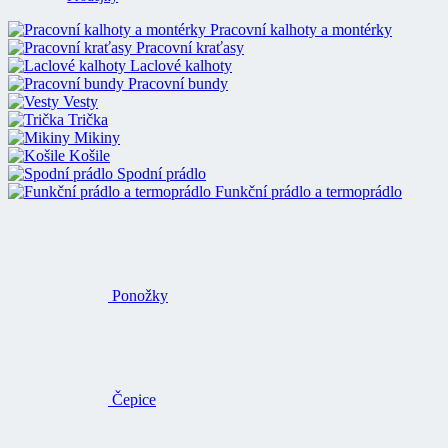
Pracovní kalhoty a montérky
Pracovní kraťasy
Laclové kalhoty
Pracovní bundy
Vesty
Trička
Mikiny
Košile
Spodní prádlo
Funkční prádlo a termoprádlo
Ponožky
Čepice
Rukavice
Nízká pracovní obuv