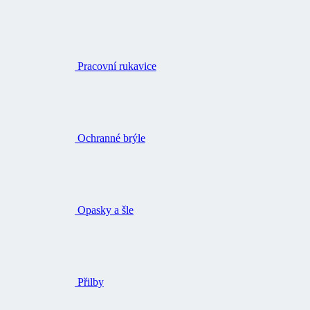
Ochranné brýle
Opasky a šle
Přilby
Ochrana sluchu
Příslušenství k přilbám