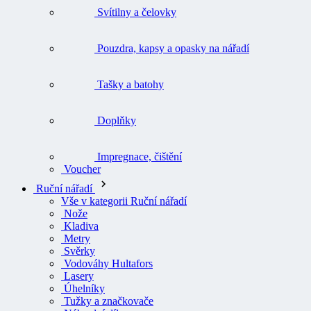
Svítilny a čelovky
Pouzdra, kapsy a opasky na nářadí
Tašky a batohy
Doplňky
Impregnace, čištění
Voucher
Ruční nářadí
Vše v kategorii Ruční nářadí
Nože
Kladiva
Metry
Svěrky
Vodováhy Hultafors
Lasery
Úhelníky
Tužky a značkovače