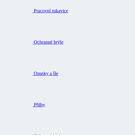
Pracovní rukavice
Ochranné brýle
Opasky a šle
Přilby