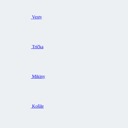
Vesty
Trička
Mikiny
Košile