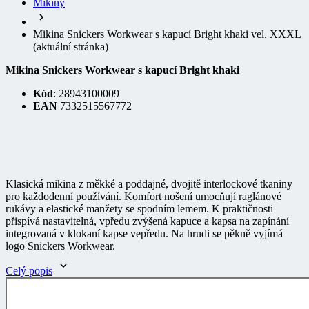
Mikina Snickers Workwear s kapucí Bright khaki vel. XXXL
(aktuální stránka)
Mikina Snickers Workwear s kapucí Bright khaki
Kód
: 28943100009
EAN
7332515567772
Klasická mikina z měkké a poddajné, dvojitě interlockové tkaniny
pro každodenní používání. Komfort nošení umocňují raglánové
rukávy a elastické manžety se spodním lemem. K praktičnosti
přispívá nastavitelná, vpředu zvýšená kapuce a kapsa na zapínání
integrovaná v klokaní kapse vepředu. Na hrudi se pěkně vyjímá
logo Snickers Workwear.
Celý popis