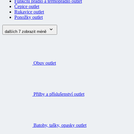
Funkční prádlo a termoprádlo outlet
Čepice outlet
Rukavice outlet
Ponožky outlet
dalších 7
zobrazit méně
Obuv outlet
Přilby a příslušenství outlet
Batohy, tašky, opasky outlet