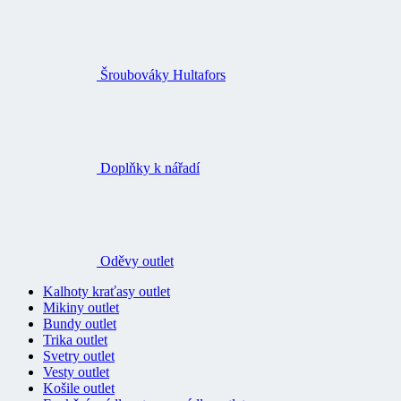
Šroubováky Hultafors
Doplňky k nářadí
Oděvy outlet
Kalhoty kraťasy outlet
Mikiny outlet
Bundy outlet
Trika outlet
Svetry outlet
Vesty outlet
Košile outlet