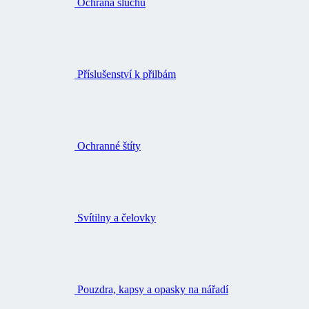
Ochrana sluchu
Příslušenství k přilbám
Ochranné štíty
Svítilny a čelovky
Pouzdra, kapsy a opasky na nářadí