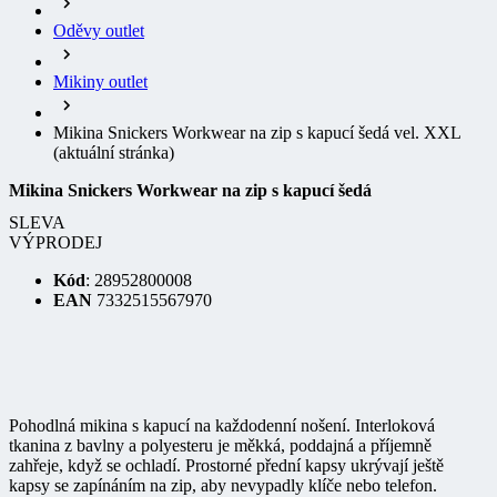
Oděvy outlet
Mikiny outlet
Mikina Snickers Workwear na zip s kapucí šedá vel. XXL
(aktuální stránka)
Mikina Snickers Workwear na zip s kapucí šedá
SLEVA
VÝPRODEJ
Kód
: 28952800008
EAN
7332515567970
Pohodlná mikina s kapucí na každodenní nošení. Interloková
tkanina z bavlny a polyesteru je měkká, poddajná a příjemně
zahřeje, když se ochladí. Prostorné přední kapsy ukrývají ještě
kapsy se zapínáním na zip, aby nevypadly klíče nebo telefon.
Manžety s otvory pro palec zabraňují proniknutí chladu či větru a