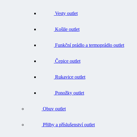
Vesty outlet
Košile outlet
Funkční prádlo a termoprádlo outlet
Čepice outlet
Rukavice outlet
Ponožky outlet
Obuv outlet
Přilby a příslušenství outlet
Batohy, tašky, opasky outlet