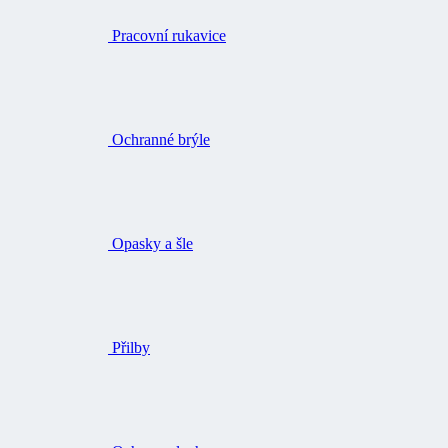
Pracovní rukavice
Ochranné brýle
Opasky a šle
Přilby