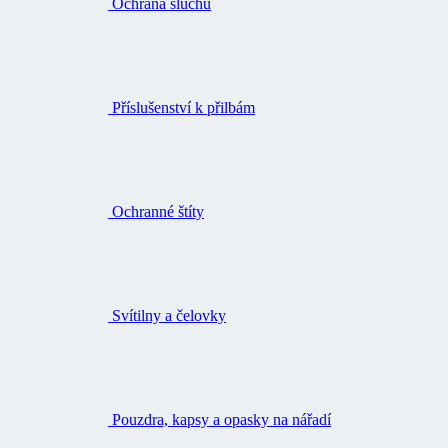
Ochrana sluchu
Příslušenství k přilbám
Ochranné štíty
Svítilny a čelovky
Pouzdra, kapsy a opasky na nářadí