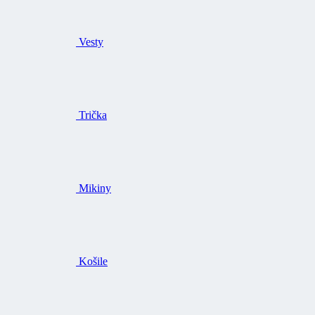
Vesty
Trička
Mikiny
Košile