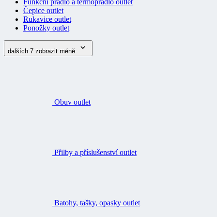
Funkční prádlo a termoprádlo outlet
Čepice outlet
Rukavice outlet
Ponožky outlet
dalších 7
zobrazit méně
Obuv outlet
Přilby a příslušenství outlet
Batohy, tašky, opasky outlet