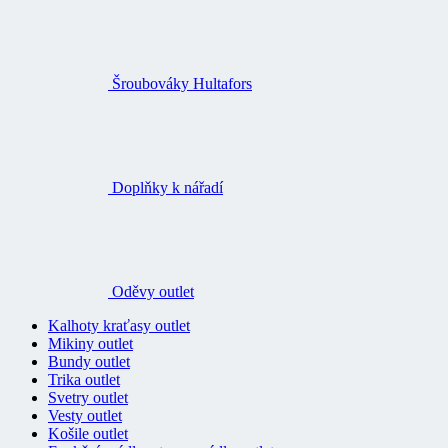
Šroubováky Hultafors
Doplňky k nářadí
Oděvy outlet
Kalhoty kraťasy outlet
Mikiny outlet
Bundy outlet
Trika outlet
Svetry outlet
Vesty outlet
Košile outlet