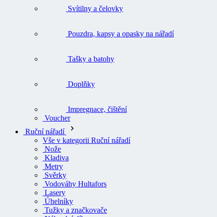
Svítilny a čelovky
Pouzdra, kapsy a opasky na nářadí
Tašky a batohy
Doplňky
Impregnace, čištění
Voucher
Ruční nářadí
Vše v kategorii Ruční nářadí
Nože
Kladiva
Metry
Svěrky
Vodováhy Hultafors
Lasery
Úhelníky
Tužky a značkovače