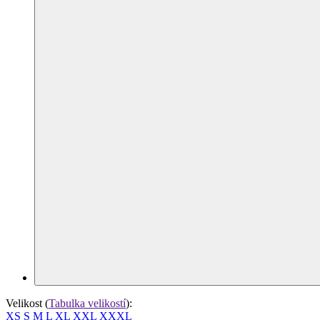
Velikost
(
Tabulka velikostí
)
:
XS
S
M
L
XL
XXL
XXXL
K zakoupení na e-shopu
Okamžitě k vyzvednutí na prodejnách
Na objednávku do 14 dnů
Cena
2 723,14 Kč
bez DPH
3 295 Kč s DPH