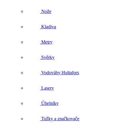
Svěrky
Vodováhy Hultafors
Lasery
Úhelníky
Tužky a značkovače
Náhradní díly
Šroubováky Hultafors
Doplňky k nářadí
Outlet