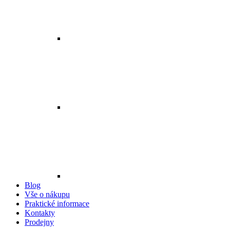
Blog
Vše o nákupu
Praktické informace
Kontakty
Prodejny
Pro zákazníky
Vrácení a reklamace zboží
Odstoupení od smlouvy
Prohlášení o přístupnosti
Logování
Všeobecné obchodní podmínky
Doprava a platba
Záruky a reklamace
Jak nakupovat