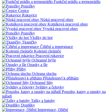
Funkční prádlo a termoprádlo
Ponožky
Čepice
Rukavice
Nízká pracovní obuv
Kotníková pracovní obuv
Vysoká pracovní obuv
Ponožky
Vložky do bot
Tkaničky
Čištění a impregnace
Kolenní chrániče
Pracovní rukavice
Ochranné brýle
Opasky a šle
Přilby
Ochrana sluchu
Příslušenství k přilbám
Ochranné štíty
Svítilny a čelovky
Pouzdra, kapsy a opasky na
nářadí
Tašky a batohy
Doplňky
Impregnace, čištění