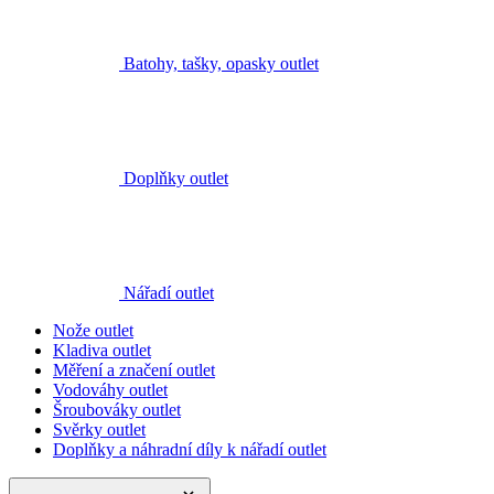
Nářadí outlet
Nože outlet
Kladiva outlet
Měření a značení outlet
Vodováhy outlet
Šroubováky outlet
Svěrky outlet
Doplňky a náhradní díly k nářadí outlet
dalších 3
zobrazit méně