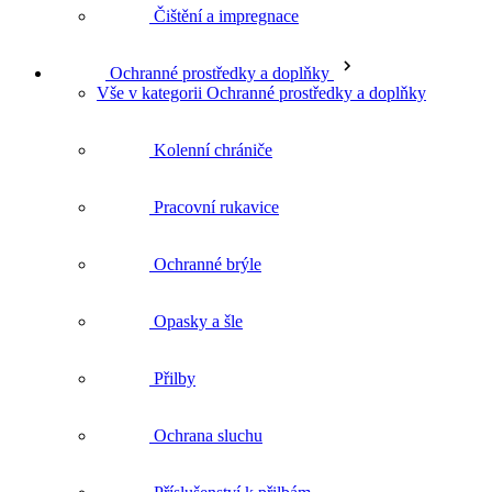
Pracovní rukavice
Ochranné brýle
Opasky a šle
Přilby
Ochrana sluchu
Příslušenství k přilbám
Ochranné štíty
Svítilny a čelovky
Pouzdra, kapsy a opasky na nářadí