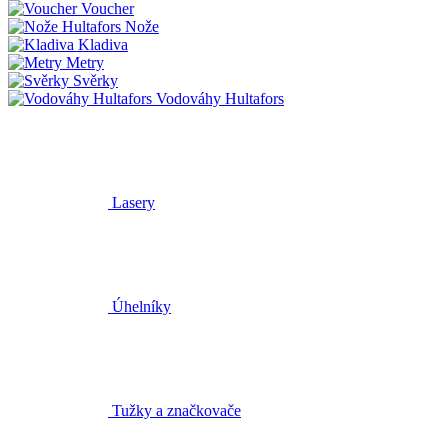
Voucher
Nože
Kladiva
Metry
Svěrky
Vodováhy Hultafors
Lasery
Úhelníky
Tužky a značkovače
Náhradní díly
Šroubováky Hultafors