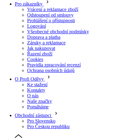
Řazení zboží
Cookies
Pravidla zpracování recenzí
Ochrana osobních údajů
O Profi Oděvy
Ke stažení
Kontakty
O nás
Naše značky
Pomáháme
Obchodní zástupci
Pro Slovensko
Pro Českou republiku
Pracovní oděvy
Mikiny
Mikina reflexní s kapucí, třída 1 žlutočerná vel. XS
(aktuální
stránka)