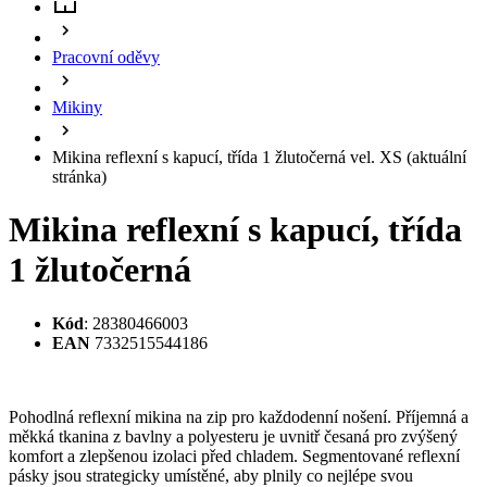
Mikina reflexní s kapucí, třída
1 žlutočerná
Kód
: 28380466003
EAN
7332515544186
Pohodlná reflexní mikina na zip pro každodenní nošení. Příjemná a
měkká tkanina z bavlny a polyesteru je uvnitř česaná pro zvýšený
komfort a zlepšenou izolaci před chladem. Segmentované reflexní
pásky jsou strategicky umístěné, aby plnily co nejlépe svou
ochrannou funkci. Léga pod předním zipem má reflexní nápis pro
zvýšenou viditelnost i při rozepnutí. Dvě boční kapsy na zip
disponují rovněž reflexními prvky. Na pravém rukávu je umístěno
logo Snickers Workwear. Žebrované elastické manžety a spodní lem
mikiny drží dlouhodobě svůj tvar. Polohovatelná kapuce pomůže za
nepříznivého počasí. Výborně se hodí všechny, kteří potřebují
odolné oblečení s vysokou viditelností podle normy EN 20471 třída
1.