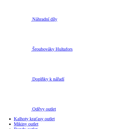
Doplňky k nářadí
Oděvy outlet
Kalhoty kraťasy outlet
Mikiny outlet
Bundy outlet
Trika outlet
Svetry outlet
Vesty outlet
Košile outlet
Funkční prádlo a termoprádlo outlet
Čepice outlet
Rukavice outlet
Ponožky outlet