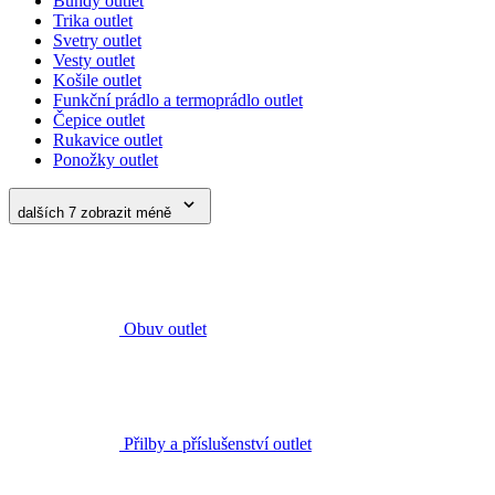
dalších 7
zobrazit méně
Obuv outlet
Přilby a příslušenství outlet
Batohy, tašky, opasky outlet
Doplňky outlet