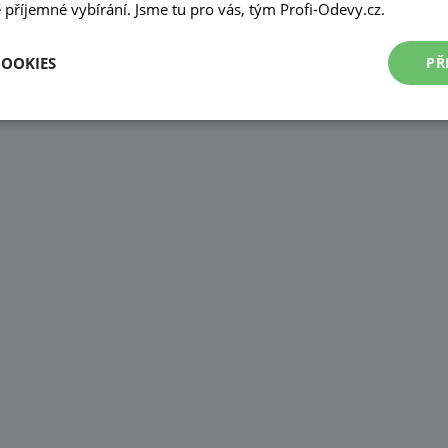
příjemné vybírání. Jsme tu pro vás, tým Profi-Odevy.cz.
COOKIES
PŘ