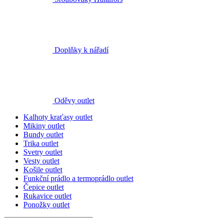
Doplňky k nářadí
Oděvy outlet
Kalhoty kraťasy outlet
Mikiny outlet
Bundy outlet
Trika outlet
Svetry outlet
Vesty outlet
Košile outlet
Funkční prádlo a termoprádlo outlet
Čepice outlet
Rukavice outlet
Ponožky outlet
dalších 7
zobrazit méně