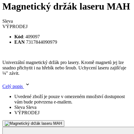
VÝPRODEJ
Kód
: 409097
EAN
7317844090979
Univerzální magnetický držák pro lasery. Kromě magnetů jej lze
snadno přichytit i na hřebík nebo šroub. Uchycení laseru zajišťuje
¼" závit.
Celý popis
Uvedené zboží je pouze v omezeném množství dostupnost
vám bude potvrzena e-mailem.
Sleva Sleva
VÝPRODEJ