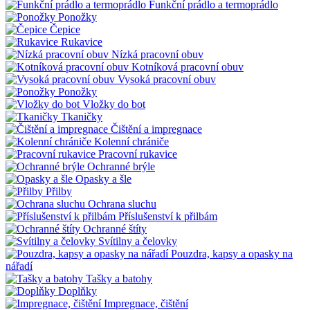
Funkční prádlo a termoprádlo
Ponožky
Čepice
Rukavice
Nízká pracovní obuv
Kotníková pracovní obuv
Vysoká pracovní obuv
Ponožky
Vložky do bot
Tkaničky
Čištění a impregnace
Kolenní chrániče
Pracovní rukavice
Ochranné brýle
Opasky a šle
Přilby
Ochrana sluchu
Příslušenství k přilbám
Ochranné štíty
Svítilny a čelovky
Pouzdra, kapsy a opasky na
nářadí
Tašky a batohy
Doplňky
Impregnace, čištění