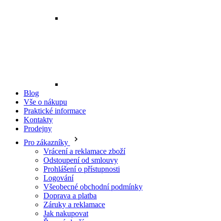
Blog
Vše o nákupu
Praktické informace
Kontakty
Prodejny
Pro zákazníky
Vrácení a reklamace zboží
Odstoupení od smlouvy
Prohlášení o přístupnosti
Logování
Všeobecné obchodní podmínky
Doprava a platba
Záruky a reklamace
Jak nakupovat
Řazení zboží
Cookies
Pravidla zpracování recenzí
Ochrana osobních údajů
O Profi Oděvy