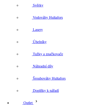
Lasery
Úhelníky
Tužky a značkovače
Náhradní díly
Šroubováky Hultafors
Doplňky k nářadí
Outlet
Vše v kategorii Outlet
Oděvy outlet
Vše v kategorii Oděvy outlet