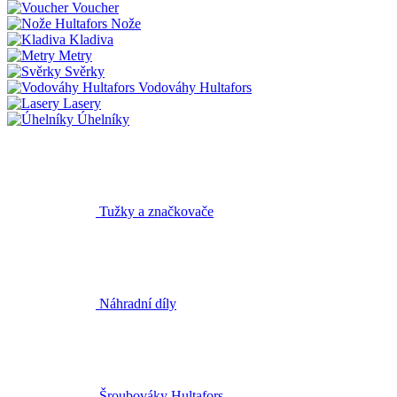
Voucher
Nože
Kladiva
Metry
Svěrky
Vodováhy Hultafors
Lasery
Úhelníky
Tužky a značkovače
Náhradní díly
Šroubováky Hultafors