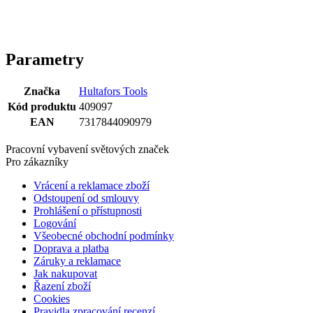
Značka
Hultafors Tools
Kód produktu
409097
EAN
7317844090979
Pracovní vybavení světových značek
Pro zákazníky
Vrácení a reklamace zboží
Odstoupení od smlouvy
Prohlášení o přístupnosti
Logování
Všeobecné obchodní podmínky
Doprava a platba
Záruky a reklamace
Jak nakupovat
Řazení zboží
Cookies
Pravidla zpracování recenzí
Ochrana osobních údajů
O Profi Oděvy
Ke stažení