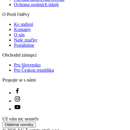
Kontakty
O nás
Naše značky
Pomáháme
Obchodní zástupci
Pro Slovensko
Pro Českou republiku
Propojte se s námi
Už vám nic neuteče
Odebírat novinky
© 2026 AC-T servis, spol. s r.o.
S radostí vytvořil
emorfiq
Zavřít