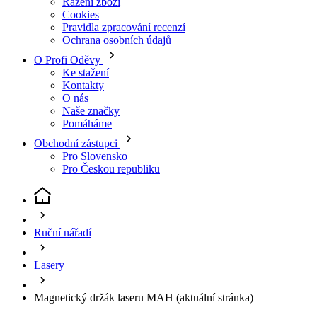
Ke stažení
Kontakty
O nás
Naše značky
Pomáháme
Obchodní zástupci
Pro Slovensko
Pro Českou republiku
Ruční nářadí
Lasery
Magnetický držák laseru MAH
(aktuální stránka)
Magnetický držák laseru MAH
Sleva