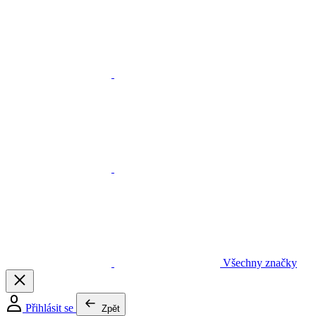
Všechny značky
Přihlásit se
Zpět
Pracovní oděvy
Vše v kategorii Pracovní oděvy