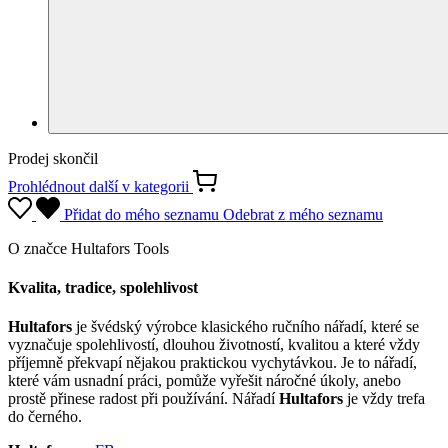
Prodej skončil
Prohlédnout další
v kategorii
Přidat do mého seznamu
Odebrat z mého seznamu
O značce Hultafors Tools
Kvalita, tradice, spolehlivost
Hultafors
je švédský výrobce klasického ručního nářadí, které se
vyznačuje spolehlivostí, dlouhou životností, kvalitou a které vždy
příjemně překvapí nějakou praktickou vychytávkou. Je to nářadí,
které vám usnadní práci, pomůže vyřešit náročné úkoly, anebo
prostě přinese radost při používání. Nářadí
Hultafors
je vždy trefa
do černého.
Hultafors
na
FB
Všechny produkty této značky
Popis