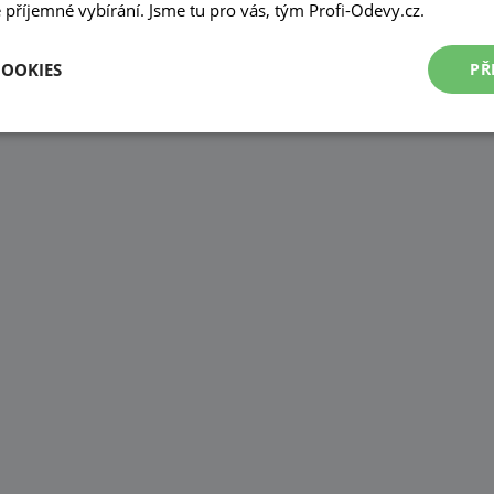
příjemné vybírání. Jsme tu pro vás, tým Profi-Odevy.cz.
COOKIES
PŘ