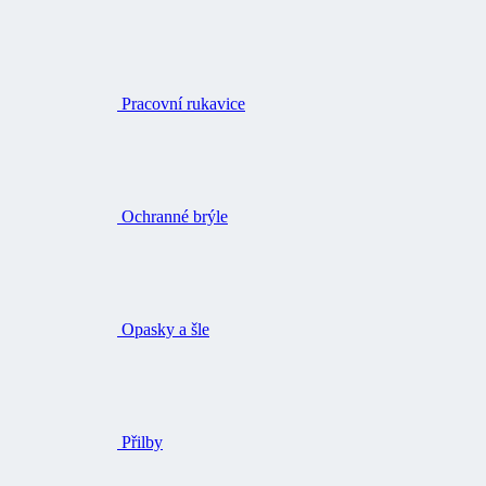
Pracovní rukavice
Ochranné brýle
Opasky a šle
Přilby
Ochrana sluchu