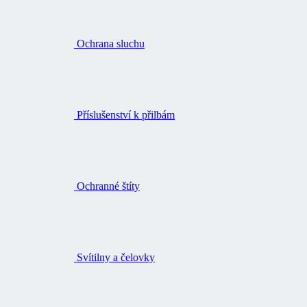
Příslušenství k přilbám
Ochranné štíty
Svítilny a čelovky
Pouzdra, kapsy a opasky na nářadí