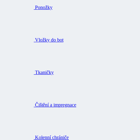
Vložky do bot
Tkaničky
Čištění a impregnace
Kolenní chrániče