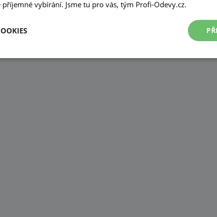
příjemné vybírání. Jsme tu pro vás, tým Profi-Odevy.cz.
COOKIES
PŘ