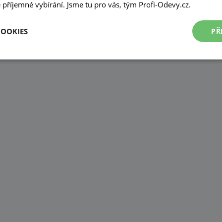
příjemné vybírání. Jsme tu pro vás, tým Profi-Odevy.cz.
COOKIES
PŘ