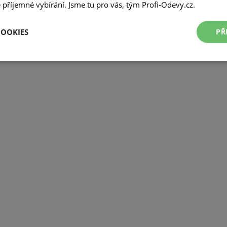
příjemné vybírání. Jsme tu pro vás, tým Profi-Odevy.cz.
COOKIES
PŘ