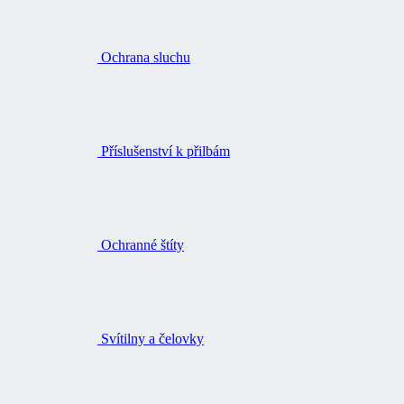
Příslušenství k přilbám
Ochranné štíty
Svítilny a čelovky
Pouzdra, kapsy a opasky na nářadí