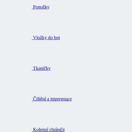
Vložky do bot
Tkaničky
Čištění a impregnace
Kolenní chrániče