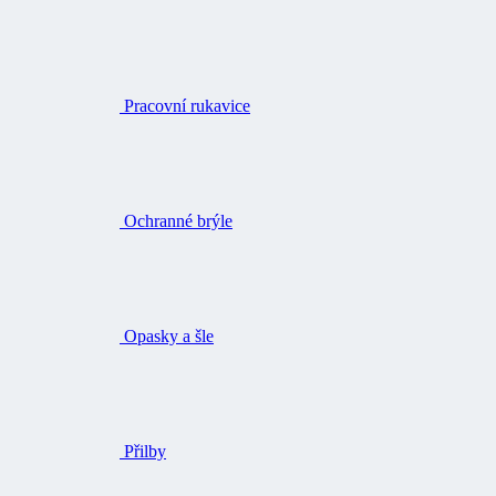
Pracovní rukavice
Ochranné brýle
Opasky a šle
Přilby
Ochrana sluchu