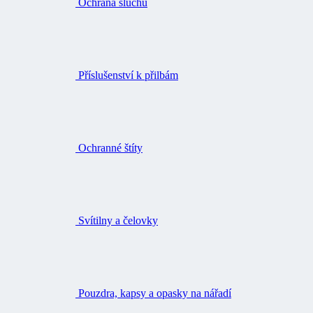
Ochrana sluchu
Příslušenství k přilbám
Ochranné štíty
Svítilny a čelovky
Pouzdra, kapsy a opasky na nářadí