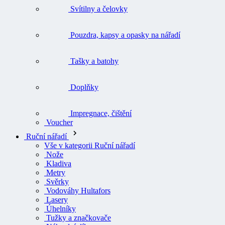
Svítilny a čelovky
Pouzdra, kapsy a opasky na nářadí
Tašky a batohy
Doplňky
Impregnace, čištění
Voucher
Ruční nářadí
Vše v kategorii Ruční nářadí
Nože
Kladiva
Metry
Svěrky
Vodováhy Hultafors
Lasery
Úhelníky
Tužky a značkovače