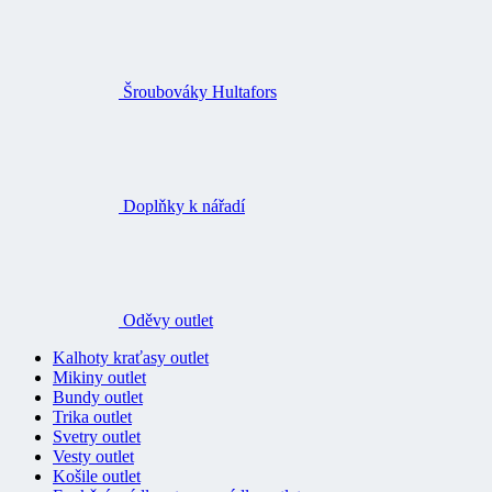
Šroubováky Hultafors
Doplňky k nářadí
Oděvy outlet
Kalhoty kraťasy outlet
Mikiny outlet
Bundy outlet
Trika outlet
Svetry outlet
Vesty outlet
Košile outlet