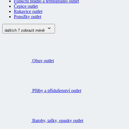
Funkční prádlo a termoprádlo outlet
Čepice outlet
Rukavice outlet
Ponožky outlet
dalších 7
zobrazit méně
Obuv outlet
Přilby a příslušenství outlet
Batohy, tašky, opasky outlet