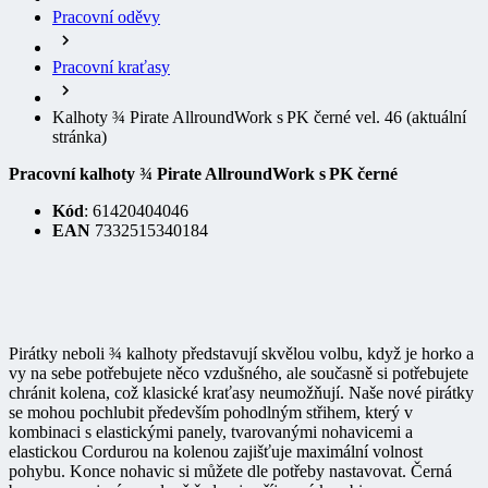
Pracovní kraťasy
Kalhoty ¾ Pirate AllroundWork s PK černé vel. 46
(aktuální
stránka)
Pracovní kalhoty ¾ Pirate AllroundWork s PK černé
Kód
: 61420404046
EAN
7332515340184
Pirátky neboli ¾ kalhoty představují skvělou volbu, když je horko a
vy na sebe potřebujete něco vzdušného, ale současně si potřebujete
chránit kolena, což klasické kraťasy neumožňují. Naše nové pirátky
se mohou pochlubit především pohodlným střihem, který v
kombinaci s elastickými panely, tvarovanými nohavicemi a
elastickou Cordurou na kolenou zajišťuje maximální volnost
pohybu. Konce nohavic si můžete dle potřeby nastavovat. Černá
barva ve spojení s ocelově šedou je příjemná kombinace.