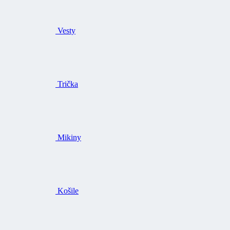
Vesty
Trička
Mikiny
Košile