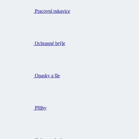
Pracovní rukavice
Ochranné brýle
Opasky a šle
Přilby