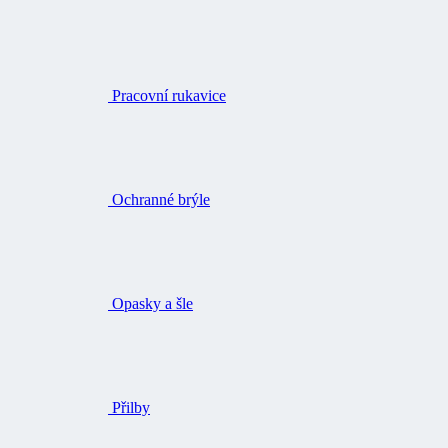
Pracovní rukavice
Ochranné brýle
Opasky a šle
Přilby