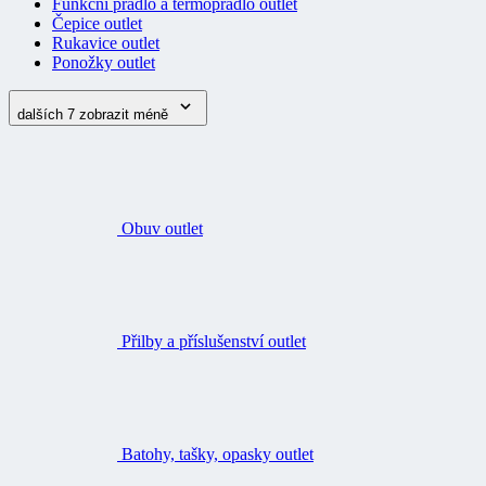
Funkční prádlo a termoprádlo outlet
Čepice outlet
Rukavice outlet
Ponožky outlet
dalších 7
zobrazit méně
Obuv outlet
Přilby a příslušenství outlet
Batohy, tašky, opasky outlet