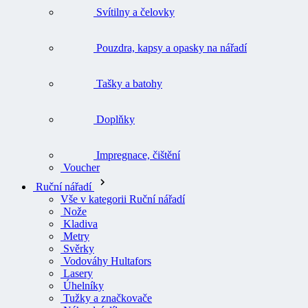
Svítilny a čelovky
Pouzdra, kapsy a opasky na nářadí
Tašky a batohy
Doplňky
Impregnace, čištění
Voucher
Ruční nářadí
Vše v kategorii Ruční nářadí
Nože
Kladiva
Metry
Svěrky
Vodováhy Hultafors
Lasery
Úhelníky
Tužky a značkovače