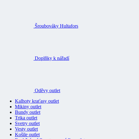
Šroubováky Hultafors
Doplňky k nářadí
Oděvy outlet
Kalhoty kraťasy outlet
Mikiny outlet
Bundy outlet
Trika outlet
Svetry outlet
Vesty outlet
Košile outlet