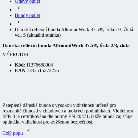
Bundy outlet
Dámská reflexní bunda AllroundWork 37.5®, třída 2/3, žlutá
vel. S
(aktuální stránka)
Dámská reflexní bunda AllroundWork 37.5®, třída 2/3, žlutá
VÝPRODEJ
Kód
: 11376658004
EAN
7332515272256
Zateplená dámská bunda s vysokou viditelností určená pro
rozmanité činnosti v chladných a mokrých podmínkách. Viditelnost
třídy 3 je certifikována dle normy EN 20471, takže bunda zajišťuje
optimální viditelnost pro zvýšenou bezpečnost.
Celý popis
VÝPRODEJ