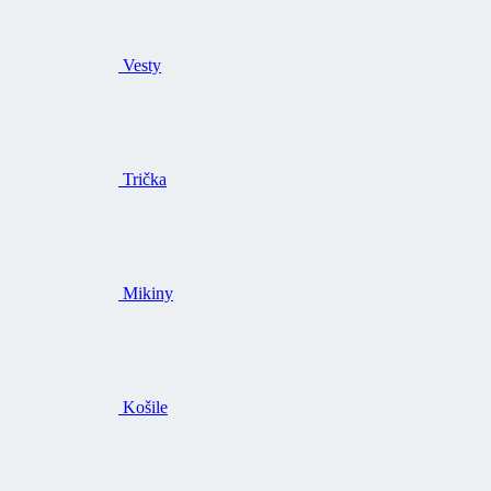
Vesty
Trička
Mikiny
Košile